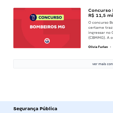
Concurso 
R$ 11,5 mi
O concurso B
certame traz
ingressar no 
(CBMMG). A of
Olivia Furlan
•
ver mais co
Segurança Pública