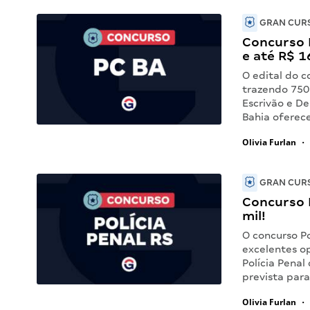
GRAN CURS
Concurso 
e até R$ 1
O edital do c
trazendo 750 
Escrivão e De
Bahia oferec
Olivia Furlan
•
GRAN CURS
Concurso P
mil!
O concurso Po
excelentes o
Polícia Penal
prevista para
Olivia Furlan
•