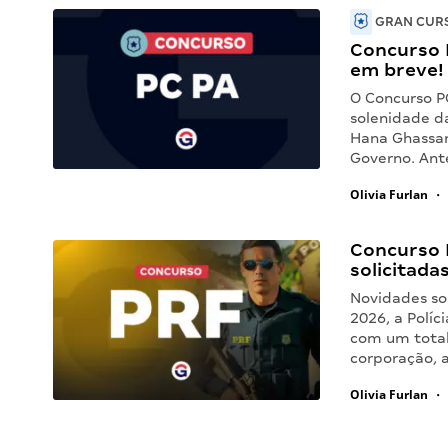
GRAN CURS
Concurso P
em breve!
O Concurso P
solenidade da
Hana Ghassan
Governo. Ant
Olivia Furlan
•
Concurso 
solicitada
Novidades so
2026, a Políc
com um total
corporação, 
Olivia Furlan
•