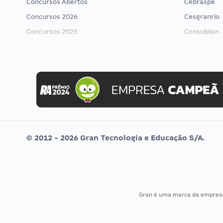
Concursos Abertos
Cebraspe
Concursos 2026
Cesgranrio
Concursos 2025
Consulplan
Concurso Nacional Unificado
FCC
Concurso Ibama
FGV
Concurso MPU
Idecan
Editais publicados
Selecon
Uniase
Vunesp
© 2012 - 2026 Gran Tecnologia e Educação S/A.
Gran é uma marca da empre