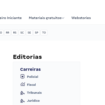
iro Iniciante
Materiais gratuitos
Webstories
O
RR
RS
SC
SE
SP
TO
Editorias
Carreiras
Policial
Fiscal
Tribunais
Jurídico