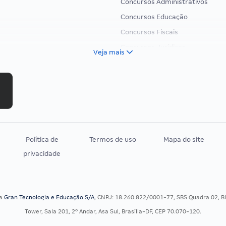
Concursos Administrativos
Concursos Educação
Concursos Fiscais
Concursos Jurídicos
Veja mais
Concursos Militares
Concursos Policiais
Concursos Saúde
Concursos Tribunais
Residência Multiprofissional
Política de
Termos de uso
Mapa do site
privacidade
sa
Gran Tecnologia e Educação S/A
, CNPJ: 18.260.822/0001-77, SBS Quadra 02, Blo
Tower, Sala 201, 2º Andar, Asa Sul, Brasília-DF, CEP 70.070-120.