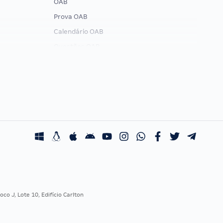
OAB
Prova OAB
Calendário OAB
Questões OAB
Recursos OAB
Exame de Ordem
co J, Lote 10, Edifício Carlton