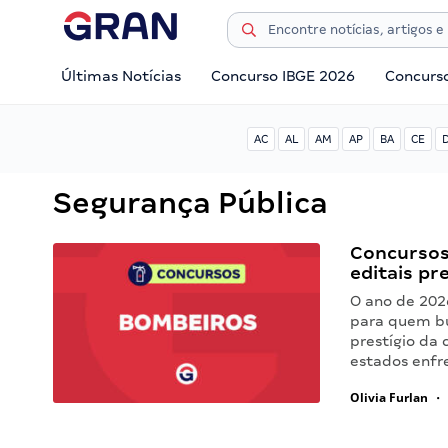
Últimas Notícias
Concurso IBGE 2026
Concurs
AC
AL
AM
AP
BA
CE
Segurança Pública
Concursos
editais pr
O ano de 202
para quem bu
prestígio da 
estados enfr
Olivia Furlan
•