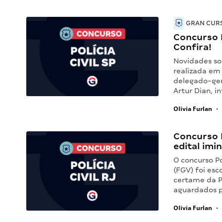
GRAN CURS
Concurso P
Confira!
Novidades sob
realizada em
delegado-gera
Artur Dian, 
Olivia Furlan
•
Concurso P
edital imi
O concurso Po
(FGV) foi esc
certame da Po
aguardados 
Olivia Furlan
•