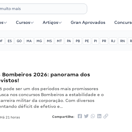
os
Cursos
Artigos
Gran Aprovados
Concurse
DF
ES
GO
MA
MG
MS
MT
PA
PB
PE
PI
PR
RJ
RN
R
 Bombeiros 2026: panorama dos
evistos!
6 pode ser um dos períodos mais promissores
sca nos concursos Bombeiros a estabilidade e o
carreira militar da corporação. Com diversos
entando déficit de efetivo e…
Compartilhe:
Há 21 horas