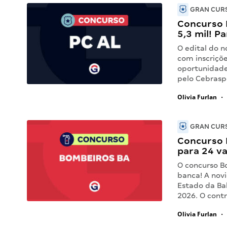
GRAN CURS
Concurso 
5,3 mil! Pa
O edital do n
com inscriçõ
oportunidade
pelo Cebraspe
Olivia Furlan
•
GRAN CURS
Concurso 
para 24 v
O concurso B
banca! A nov
Estado da Bah
2026. O cont
Olivia Furlan
•