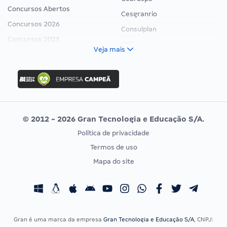
Concursos Abertos
Cesgranrio
Concursos 2026
Consulplan
Concursos 2025
FCC
Veja mais
Concurso Nacional Unificado
FGV
Concurso Ibama
Idecan
Concurso MPU
Selecon
Editais publicados
Uniase
© 2012 - 2026 Gran Tecnologia e Educação S/A.
Vunesp
Política de privacidade
CONCURSOS POR PROFISSÃO
EXAME DE ORDEM
Termos de uso
Concursos Administrativos
OAB
Mapa do site
Concursos Educação
Prova OAB
Concursos Fiscais
Calendário OAB
Concursos Jurídicos
Questões OAB
Concursos Militares
Recursos OAB
Gran é uma marca da empresa
Gran Tecnologia e Educação S/A
, CNPJ: