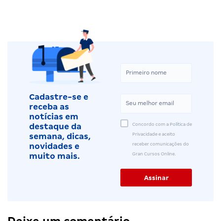
Cadastre-se e
receba as
notícias em
Concordo com a Política de
destaque da
Privacidade e aceito
semana, dicas,
receber comunicações do
novidades e
Gran Cursos Online.
muito mais.
Deixe um comentário