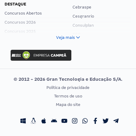
DESTAQUE
Cebraspe
Concursos Abertos
Cesgranrio
Concursos 2026
Consulplan
Concursos 2025
FCC
Veja mais
Concurso Nacional Unificado
FGV
Concurso Ibama
Idecan
Concurso MPU
Selecon
Editais publicados
Uniase
© 2012 - 2026 Gran Tecnologia e Educação S/A.
Vunesp
Política de privacidade
CONCURSOS POR PROFISSÃO
EXAME DE ORDEM
Termos de uso
Concursos Administrativos
OAB
Mapa do site
Concursos Educação
Prova OAB
Concursos Fiscais
Calendário OAB
Concursos Jurídicos
Questões OAB
Concursos Militares
Recursos OAB