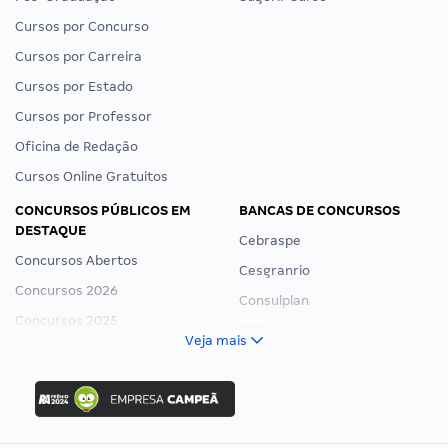
Cursos por Concurso
Cursos por Carreira
Cursos por Estado
Cursos por Professor
Oficina de Redação
Cursos Online Gratuitos
CONCURSOS PÚBLICOS EM
BANCAS DE CONCURSOS
DESTAQUE
Cebraspe
Concursos Abertos
Cesgranrio
Concursos 2026
Consulplan
Concursos 2025
FCC
Veja mais
Concurso Nacional Unificado
FGV
Concurso Ibama
Idecan
Concurso MPU
Selecon
Editais publicados