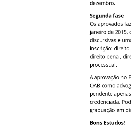
dezembro.
Segunda fase
Os aprovados fa
janeiro de 2015,
discursivas e um
inscrição: direito
direito penal, di
processual.
A aprovação no E
OAB como advoga
pendente apenas 
credenciada. Pode
graduação em dir
Bons Estudos!