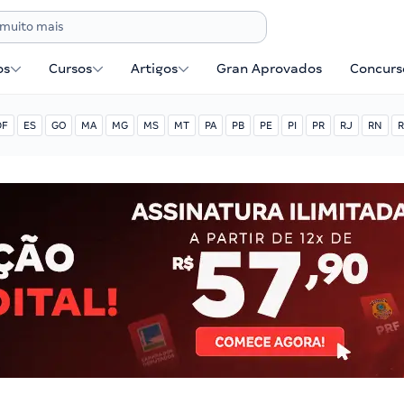
os
Cursos
Artigos
Gran Aprovados
Concurse
DF
ES
GO
MA
MG
MS
MT
PA
PB
PE
PI
PR
RJ
RN
R