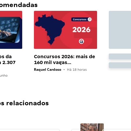
ecomendadas
os da
Concursos 2026: mais de
 2.307
160 mil vagas…
Raquel Cardoso
•
Há 18 horas
unho
 relacionados