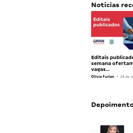
Notícias r
Editais publicad
semana ofertam
vagas…
Olivia Furlan
•
28 de J
Depoimentos