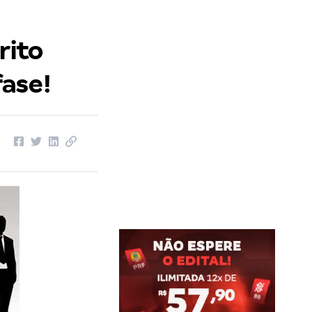
rito
fase!