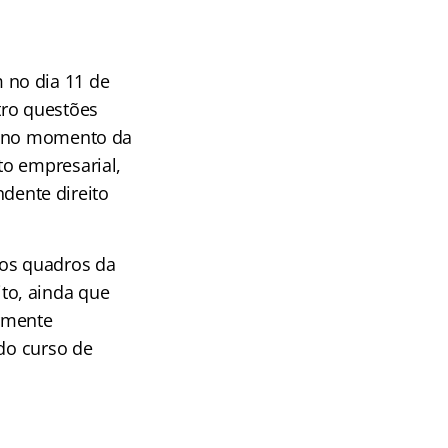
 no dia 11 de
tro questões
am no momento da
eito empresarial,
ndente direito
nos quadros da
to, ainda que
armente
 do curso de