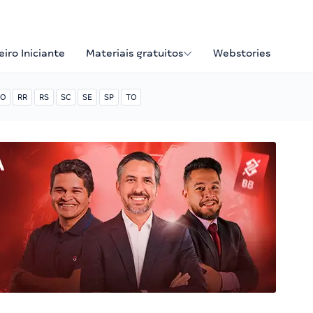
iro Iniciante
Materiais gratuitos
Webstories
O
RR
RS
SC
SE
SP
TO