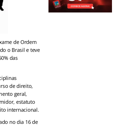
V Exame de Ordem
do o Brasil e teve
 50% das
iplinas
rso de direito,
mento geral,
midor, estatuto
ito internacional.
gado no dia 16 de