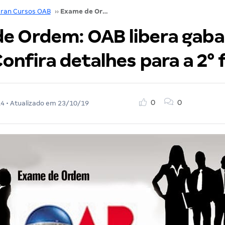
ran Cursos OAB
››
Exame de Ordem: OAB libera gabarito oficial. Confira detalhes para a 2° fase!
e Ordem: OAB libera gaba
 Confira detalhes para a 2° 
0
0
14
• Atualizado em
23/10/19