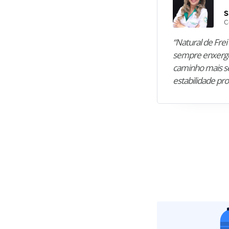
S
C
“Natural de Frei 
sempre enxergo
caminho mais se
estabilidade pro