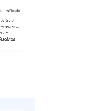
Diana M.
SE Unificado
Concurso SEPLAG CE
 Felipe F.
“Natural de Juazeiro do Norte (CE),
arcada pela
M. encontrou nos estudos o cami
entar
para construir uma nova fase da vi
lescência,
profissional. Após…”