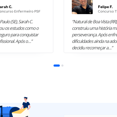
arah C.
Felipe F.
oncurso Enfermeiro PSF
Concurso T
Paulo (SE), Sarah C.
“Natural de Boa Vista (RR),
u os estudos como o
construiu uma história m
guro para conquistar
perseverança. Após enfr
fissional. Após o…”
dificuldades ainda na ado
decidiu recomeçar a…”