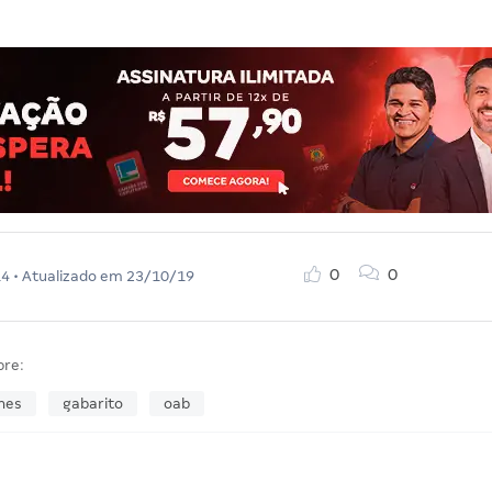
0
0
14
• Atualizado em
23/10/19
bre:
hes
gabarito
oab