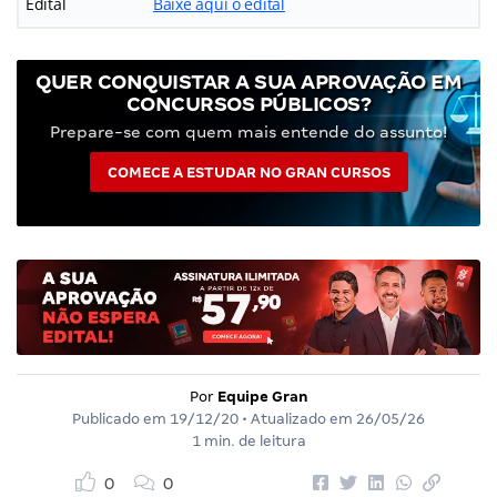
Edital
Baixe aqui o edital
QUER CONQUISTAR A SUA APROVAÇÃO EM
CONCURSOS PÚBLICOS?
Prepare-se com quem mais entende do assunto!
COMECE A ESTUDAR NO GRAN CURSOS
Por
Equipe Gran
Publicado em
19/12/20
• Atualizado em
26/05/26
1 min. de leitura
0
0