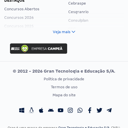
DESTAQUE
Cebraspe
Concursos Abertos
Cesgranrio
Concursos 2026
Consulplan
Concursos 2025
FCC
Veja mais
Concurso Nacional Unificado
FGV
Concurso Ibama
Idecan
Concurso MPU
Selecon
Editais publicados
Uniase
© 2012 - 2026 Gran Tecnologia e Educação S/A.
Vunesp
Política de privacidade
CONCURSOS POR PROFISSÃO
EXAME DE ORDEM
Termos de uso
Concursos Administrativos
OAB
Mapa do site
Concursos Educação
Prova OAB
Concursos Fiscais
Calendário OAB
Concursos Jurídicos
Questões OAB
Concursos Militares
Recursos OAB
Gran é uma marca da empresa
Gran Tecnologia e Educação S/A
, CNPJ: