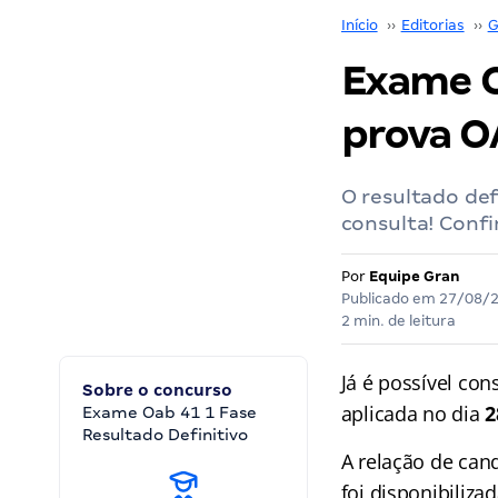
Início
››
Editorias
››
G
Exame O
prova O
O resultado def
consulta! Confi
Por
Equipe Gran
Publicado em
27/08/
2 min. de leitura
Já é possível con
Sobre o concurso
aplicada no dia
2
Exame Oab 41 1 Fase
Resultado Definitivo
A relação de can
foi disponibiliza