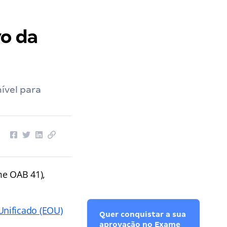
vo da
ível para
me OAB 41),
nificado (EOU)
Quer conquistar a sua
aprovação no Exame