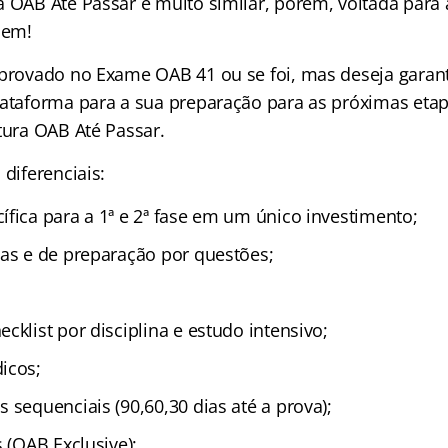
a OAB Até Passar é muito similar, porém, voltada para
dem!
aprovado no Exame OAB 41 ou se foi, mas deseja garant
lataforma para a sua preparação para as próximas etap
tura OAB Até Passar.
 diferenciais:
ífica para a 1ª e 2ª fase em um único investimento;
cas e de preparação por questões;
cklist por disciplina e estudo intensivo;
icos;
 sequenciais (90,60,30 dias até a prova);
s (OAB Exclusive);