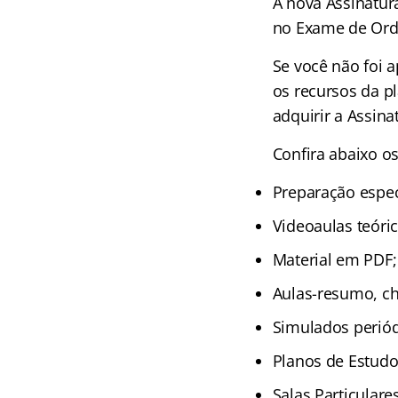
A nova Assinatur
no Exame de Or
Se você não foi 
os recursos da p
adquirir a Assina
Confira abaixo os
Preparação espec
Videoaulas teóri
Material em PDF;
Aulas-resumo, che
Simulados periód
Planos de Estudos
Salas Particulare