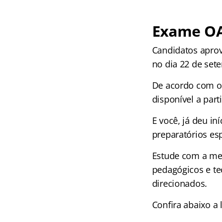
Exame OA
Candidatos aprov
no dia 22 de set
De acordo com o 
disponível a part
E você, já deu in
preparatórios esp
Estude com a mel
pedagógicos e te
direcionados.
Confira abaixo a 