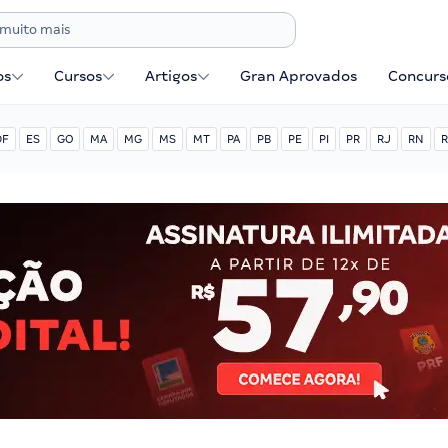
os
Cursos
Artigos
Gran Aprovados
Concurse
DF
ES
GO
MA
MG
MS
MT
PA
PB
PE
PI
PR
RJ
RN
R