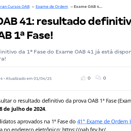
ran Cursos OAB
››
Exame de Ordem
››
Exame OAB 41: resultado definitivo da prova OAB 1ª Fase!
AB 41: resultado definiti
AB 1ª Fase!
initivo da 1ª Fase do Exame OAB 41 já está dispon
ra!
0
0
24
• Atualizado em
01/04/25
sultar o resultado definitivo da prova OAB 1ª Fase (Exa
8 de julho de 2024
.
didatos aprovados na 1ª Fase do
41° Exame de Ordem U
da no endereço eletrônico: https://oab.fgv.br/.