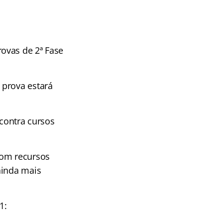
ovas de 2ª Fase
 prova estará
ncontra cursos
com recursos
ainda mais
1: