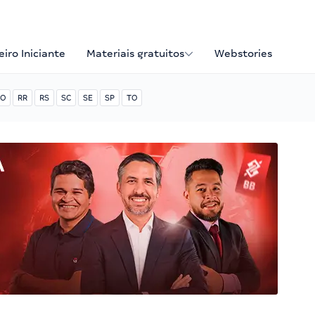
iro Iniciante
Materiais gratuitos
Webstories
O
RR
RS
SC
SE
SP
TO