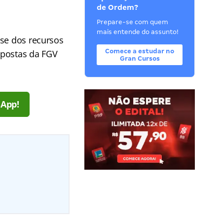
de Ordem?
Prepare-se com quem
mais entende do assunto!
ise dos recursos
Comece a estudar no
spostas da FGV
Gran Cursos
sApp!