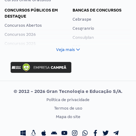
CONCURSOS PÚBLICOS EM
BANCAS DE CONCURSOS
DESTAQUE
Cebraspe
Concursos Abertos
Cesgranrio
Concursos 2026
Consulplan
Concursos 2025
FCC
Veja mais
Concurso Nacional Unificado
FGV
Concurso Ibama
Idecan
Concurso MPU
Selecon
Editais publicados
Uniase
© 2012 - 2026 Gran Tecnologia e Educação S/A.
Vunesp
Política de privacidade
CONCURSOS POR PROFISSÃO
EXAME DE ORDEM
Termos de uso
Concursos Administrativos
OAB
Mapa do site
Concursos Educação
Prova OAB
Concursos Fiscais
Calendário OAB