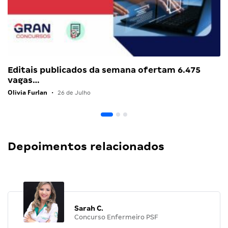
Editais publicados da semana ofertam 6.475
vagas…
Olivia Furlan
•
26 de Julho
Depoimentos relacionados
Sarah C.
Concurso Enfermeiro PSF