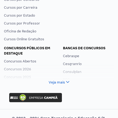
Cursos por Carreira
Cursos por Estado
Cursos por Professor
Oficina de Redação
Cursos Online Gratuitos
CONCURSOS PÚBLICOS EM
BANCAS DE CONCURSOS
DESTAQUE
Cebraspe
Concursos Abertos
Cesgranrio
Concursos 2026
Consulplan
Concursos 2025
FCC
Veja mais
Concurso Nacional Unificado
FGV
Concurso Ibama
Idecan
Concurso MPU
Selecon
Editais publicados
Uniase