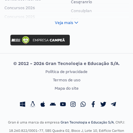
Cesgranrio
Concursos 2026
Consulplan
Concursos 2025
FCC
Veja mais
Concurso Nacional Unificado
FGV
Concurso Ibama
Idecan
Concurso MPU
Selecon
Editais publicados
Uniase
© 2012 - 2026 Gran Tecnologia e Educação S/A.
Vunesp
Política de privacidade
CONCURSOS POR PROFISSÃO
EXAME DE ORDEM
Termos de uso
Concursos Administrativos
OAB
Mapa do site
Concursos Educação
Prova OAB
Concursos Fiscais
Calendário OAB
Concursos Jurídicos
Questões OAB
Concursos Militares
Recursos OAB
Gran é uma marca da empresa
Gran Tecnologia e Educação S/A
, CNPJ:
Concursos Policiais
Exame de Ordem
18.260.822/0001-77, SBS Quadra 02, Bloco J, Lote 10, Edifício Carlton