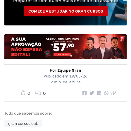
Prepare-se com quem mais entende do assunto!
COMECE A ESTUDAR NO GRAN CURSOS
Por
Equipe Gran
Publicado em
19/05/26
2 min. de leitura
0
0
Tudo que sabemos sobre:
gran cursos oab