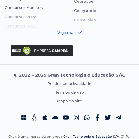
Cebraspe
Concursos Abertos
Cesgranrio
Concursos 2026
Consulplan
Concursos 2025
FCC
Veja mais
Concurso Nacional Unificado
FGV
Concurso Ibama
Idecan
Concurso MPU
Selecon
Editais publicados
Uniase
© 2012 - 2026 Gran Tecnologia e Educação S/A.
Vunesp
Política de privacidade
CONCURSOS POR PROFISSÃO
EXAME DE ORDEM
Termos de uso
Concursos Administrativos
OAB
Mapa do site
Concursos Educação
Prova OAB
Concursos Fiscais
Calendário OAB
Concursos Jurídicos
Questões OAB
Concursos Militares
Recursos OAB
Gran é uma marca da empresa
Gran Tecnologia e Educação S/A
, CNPJ: