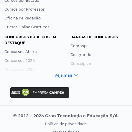
Cursos por Estado
Cursos por Professor
Oficina de Redação
Cursos Online Gratuitos
CONCURSOS PÚBLICOS EM
BANCAS DE CONCURSOS
DESTAQUE
Cebraspe
Concursos Abertos
Cesgranrio
Concursos 2026
Consulplan
Concursos 2025
FCC
Veja mais
Concurso Nacional Unificado
FGV
Concurso Ibama
Idecan
Concurso MPU
Selecon
Editais publicados
Uniase
© 2012 - 2026 Gran Tecnologia e Educação S/A.
Vunesp
Política de privacidade
CONCURSOS POR PROFISSÃO
EXAME DE ORDEM