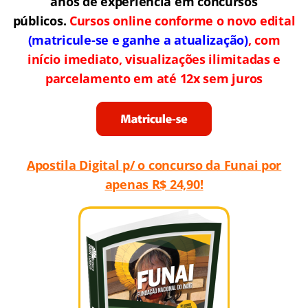
anos de experiência em concursos
públicos.
Cursos online conforme o novo edital
(matricule-se e ganhe a atualização)
, com
início imediato, visualizações ilimitadas e
parcelamento em até 12x sem juros
Apostila Digital p/ o concurso da Funai por
apenas R$ 24,90!