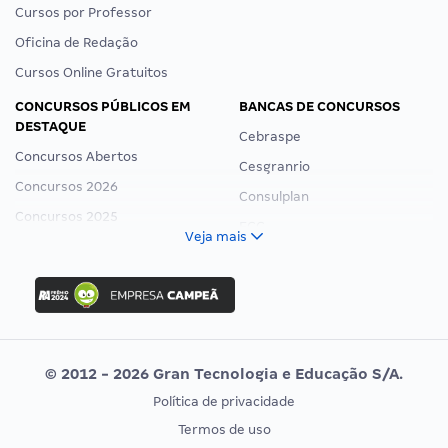
Cursos por Professor
Oficina de Redação
Cursos Online Gratuitos
CONCURSOS PÚBLICOS EM
BANCAS DE CONCURSOS
DESTAQUE
Cebraspe
Concursos Abertos
Cesgranrio
Concursos 2026
Consulplan
Concursos 2025
FCC
Veja mais
Concurso Nacional Unificado
FGV
Concurso Ibama
Idecan
Concurso MPU
Selecon
Editais publicados
Uniase
© 2012 - 2026 Gran Tecnologia e Educação S/A.
Vunesp
Política de privacidade
CONCURSOS POR PROFISSÃO
EXAME DE ORDEM
Termos de uso
Concursos Administrativos
OAB