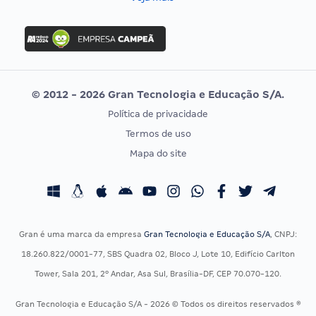
Concurso Nacional Unificado
FGV
Concurso Ibama
Idecan
Concurso MPU
Selecon
Editais publicados
Uniase
© 2012 - 2026 Gran Tecnologia e Educação S/A.
Vunesp
Política de privacidade
CONCURSOS POR PROFISSÃO
EXAME DE ORDEM
Termos de uso
Concursos Administrativos
OAB
Mapa do site
Concursos Educação
Prova OAB
Concursos Fiscais
Calendário OAB
Concursos Jurídicos
Questões OAB
Concursos Militares
Recursos OAB
Gran é uma marca da empresa
Gran Tecnologia e Educação S/A
, CNPJ:
Concursos Policiais
Exame de Ordem
18.260.822/0001-77, SBS Quadra 02, Bloco J, Lote 10, Edifício Carlton
Concursos Saúde
Tower, Sala 201, 2º Andar, Asa Sul, Brasília-DF, CEP 70.070-120.
Concursos Tribunais
Gran Tecnologia e Educação S/A - 2026 © Todos os direitos reservados ®
Residência Multiprofissional