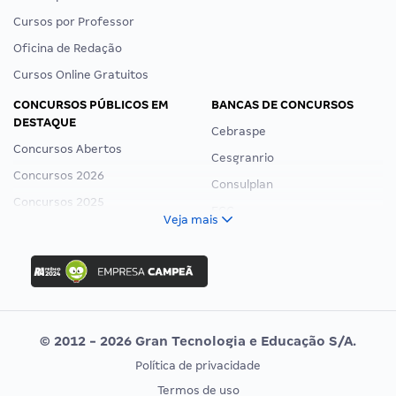
Cursos por Professor
Oficina de Redação
Cursos Online Gratuitos
CONCURSOS PÚBLICOS EM
BANCAS DE CONCURSOS
DESTAQUE
Cebraspe
Concursos Abertos
Cesgranrio
Concursos 2026
Consulplan
Concursos 2025
FCC
Veja mais
Concurso Nacional Unificado
FGV
Concurso Ibama
Idecan
Concurso MPU
Selecon
Editais publicados
Uniase
© 2012 - 2026 Gran Tecnologia e Educação S/A.
Vunesp
Política de privacidade
CONCURSOS POR PROFISSÃO
EXAME DE ORDEM
Termos de uso