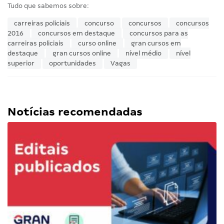
Tudo que sabemos sobre:
carreiras policiais
concurso
concursos
concursos
2016
concursos em destaque
concursos para as
carreiras policiais
curso online
gran cursos em
destaque
gran cursos online
nível médio
nível
superior
oportunidades
Vagas
Notícias recomendadas