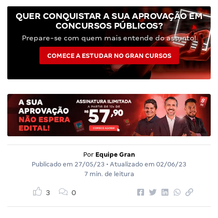
QUER CONQUISTAR A SUA APROVAÇÃO EM
CONCURSOS PÚBLICOS?
Prepare-se com quem mais entende do assunto!
COMECE A ESTUDAR NO GRAN CURSOS
Por
Equipe Gran
Publicado em
27/05/23
• Atualizado em
02/06/23
7 min. de leitura
3
0