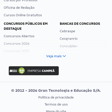
Cursos por Professor
Oficina de Redação
Cursos Online Gratuitos
CONCURSOS PÚBLICOS EM
BANCAS DE CONCURSOS
DESTAQUE
Cebraspe
Concursos Abertos
Cesgranrio
Concursos 2026
Consulplan
Concursos 2025
FCC
Veja mais
Concurso Nacional Unificado
FGV
Concurso Ibama
Idecan
Concurso MPU
Selecon
Editais publicados
Uniase
© 2012 - 2026 Gran Tecnologia e Educação S/A.
Vunesp
Política de privacidade
CONCURSOS POR PROFISSÃO
EXAME DE ORDEM
Termos de uso
Concursos Administrativos
OAB
Mapa do site