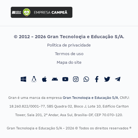
FGV
Concurso Ibama
Idecan
Concurso MPU
Selecon
Editais publicados
Uniase
© 2012 - 2026 Gran Tecnologia e Educação S/A.
Vunesp
Política de privacidade
CONCURSOS POR PROFISSÃO
EXAME DE ORDEM
Termos de uso
Concursos Administrativos
OAB
Mapa do site
Concursos Educação
Prova OAB
Concursos Fiscais
Calendário OAB
Concursos Jurídicos
Questões OAB
Concursos Militares
Recursos OAB
Gran é uma marca da empresa
Gran Tecnologia e Educação S/A
, CNPJ:
Concursos Policiais
Exame de Ordem
18.260.822/0001-77, SBS Quadra 02, Bloco J, Lote 10, Edifício Carlton
Concursos Saúde
Tower, Sala 201, 2º Andar, Asa Sul, Brasília-DF, CEP 70.070-120.
Concursos Tribunais
Gran Tecnologia e Educação S/A - 2026 © Todos os direitos reservados ®
Residência Multiprofissional