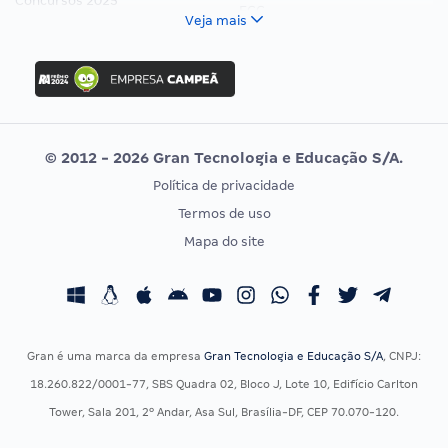
Concursos 2025
FCC
Veja mais
Concurso Nacional Unificado
FGV
Concurso Ibama
Idecan
Concurso MPU
Selecon
Editais publicados
Uniase
© 2012 - 2026 Gran Tecnologia e Educação S/A.
Vunesp
Política de privacidade
CONCURSOS POR PROFISSÃO
EXAME DE ORDEM
Termos de uso
Concursos Administrativos
OAB
Mapa do site
Concursos Educação
Prova OAB
Concursos Fiscais
Calendário OAB
Concursos Jurídicos
Questões OAB
Concursos Militares
Recursos OAB
Gran é uma marca da empresa
Gran Tecnologia e Educação S/A
, CNPJ:
Concursos Policiais
Exame de Ordem
18.260.822/0001-77, SBS Quadra 02, Bloco J, Lote 10, Edifício Carlton
Concursos Saúde
Tower, Sala 201, 2º Andar, Asa Sul, Brasília-DF, CEP 70.070-120.
Concursos Tribunais