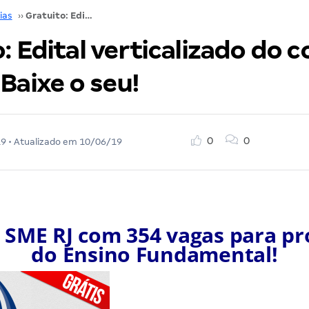
ias
››
Gratuito: Edital verticalizado do concurso SME RJ. Baixe o seu!
: Edital verticalizado do 
Baixe o seu!
0
0
19
• Atualizado em
10/06/19
 SME RJ com 354 vagas para pr
do Ensino Fundamental!