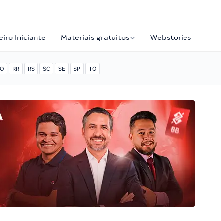
iro Iniciante
Materiais gratuitos
Webstories
O
RR
RS
SC
SE
SP
TO