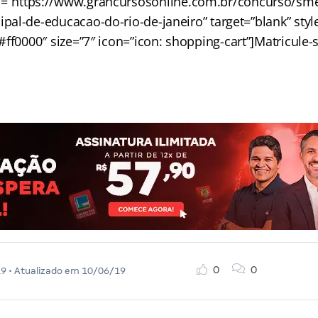
l=”https://www.grancursosonline.com.br/concurso/sme-
pal-de-educacao-do-rio-de-janeiro” target=”blank” style
ff0000″ size=”7″ icon=”icon: shopping-cart”]Matricule-s
0
0
19
• Atualizado em
10/06/19