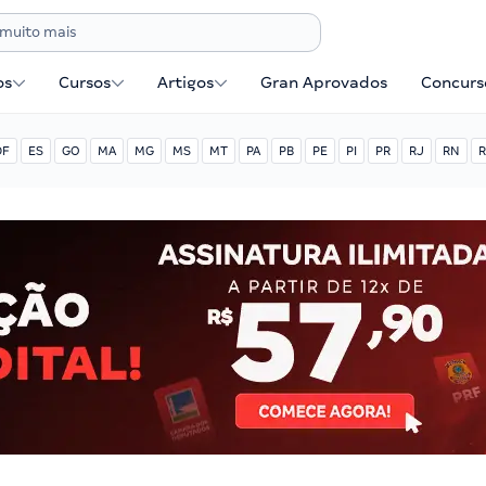
os
Cursos
Artigos
Gran Aprovados
Concurse
DF
ES
GO
MA
MG
MS
MT
PA
PB
PE
PI
PR
RJ
RN
R