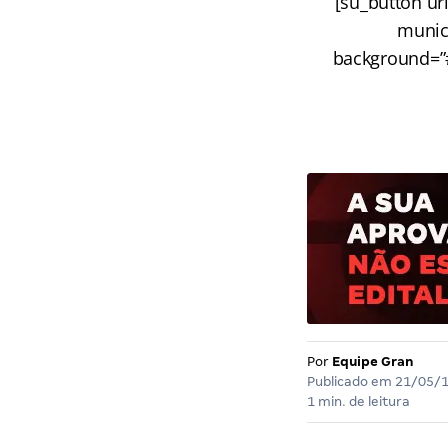
[su_button ur
munici
background=”#
Por
Equipe Gran
Publicado em
21/05/
1 min. de leitura