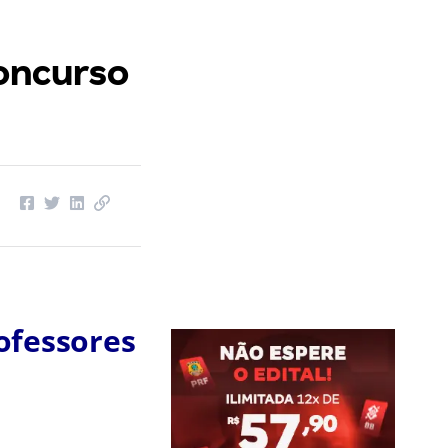
concurso
ofessores