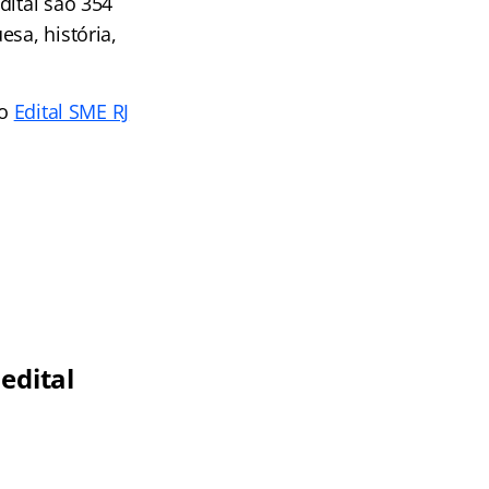
dital são 354
sa, história,
 o
Edital SME RJ
edital