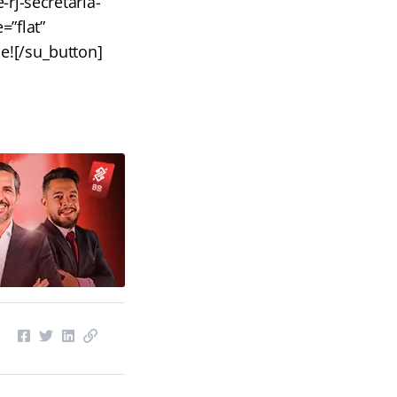
rj-secretaria-
=”flat”
e![/su_button]