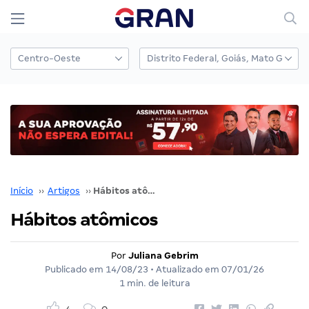
Início
››
Artigos
››
Hábitos atômicos
Hábitos atômicos
Por
Juliana Gebrim
Publicado em
14/08/23
• Atualizado em
07/01/26
1 min. de leitura