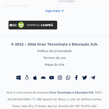
Consulplan
Concursos 2025
FCC
Veja mais
Concurso Nacional Unificado
FGV
Concurso Ibama
Idecan
Concurso MPU
Selecon
Editais publicados
Uniase
© 2012 - 2026 Gran Tecnologia e Educação S/A.
Vunesp
Política de privacidade
CONCURSOS POR PROFISSÃO
EXAME DE ORDEM
Termos de uso
Concursos Administrativos
OAB
Mapa do site
Concursos Educação
Prova OAB
Concursos Fiscais
Calendário OAB
Concursos Jurídicos
Questões OAB
Concursos Militares
Recursos OAB
Gran é uma marca da empresa
Gran Tecnologia e Educação S/A
, CNPJ:
Concursos Policiais
Exame de Ordem
18.260.822/0001-77, SBS Quadra 02, Bloco J, Lote 10, Edifício Carlton
Concursos Saúde
Tower, Sala 201, 2º Andar, Asa Sul, Brasília-DF, CEP 70.070-120.