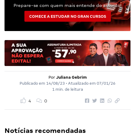
Prepare-se com quem mais entende do assunto!
COMECE A ESTUDAR NO GRAN CURSOS
Por
Juliana Gebrim
Publicado em
14/08/23
• Atualizado em
07/01/26
1 min. de leitura
4
0
Notícias recomendadas