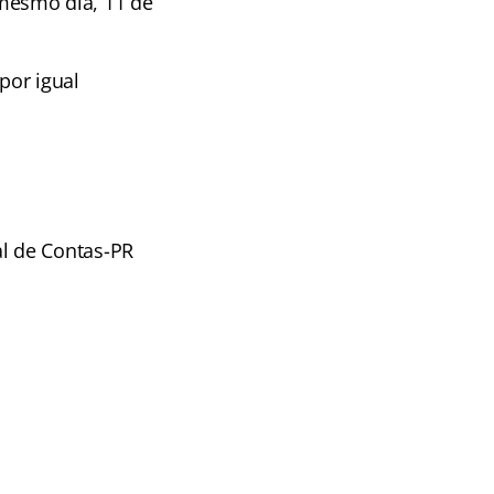
 mesmo dia, 11 de
por igual
al de Contas-PR