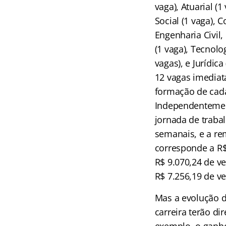
vaga), Atuarial (
Social (1 vaga), C
Engenharia Civil,
(1 vaga), Tecnolo
vagas), e Jurídic
12 vagas imediat
formação de cada
Independentement
jornada de traba
semanais, e a r
corresponde a R$
R$ 9.070,24 de v
R$ 7.256,19 de v
Mas a evolução da
carreira terão di
exemplo, o ganho