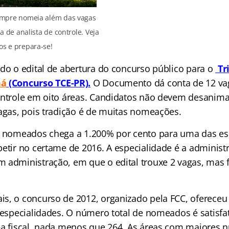
mpre nomeia além das vagas
ra de analista de controle. Veja
os e prepara-se!
ado o edital de abertura do concurso público para o
Tr
ná
(Concurso TCE-PR)
.
O Documento dá conta de 12 vag
ontrole em oito áreas. Candidatos não devem desanima
vagas, pois tradição é de muitas nomeações.
e nomeados chega a 1.200% por cento para uma das es
etir no certame de 2016. A especialidade é a administr
m administração, em que o edital trouxe 2 vagas, ma
s, o concurso de 2012, organizado pela FCC, ofereceu 
7 especialidades. O número total de nomeados é satisf
ea fiscal, nada menos que 264. As áreas com maiores 