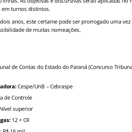
0 linhas. As objetivas e discursivas serão aplicadas no
em turnos distintos.
dois anos, este certame pode ser prorrogado uma vez 
sibilidade de muitas nomeações.
bunal de Contas do Estado do Paraná (Concurso Tribun
zadora:
Cespe/UnB – Cebraspe
ta de Controle
 Nível superior
gas:
12 + CR
: R$ 16 mil