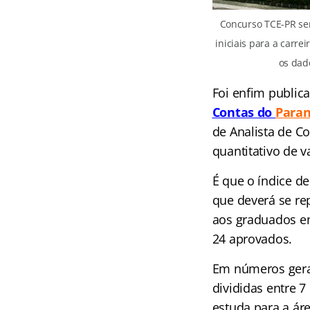
Concurso TCE-PR se
iniciais para a carrei
os dad
Foi enfim public
Contas do
Para
de Analista de C
quantitativo de 
É qu
e o índice d
que deverá se rep
aos graduados e
24 aprovados.
Em números gerai
divididas entre 
estuda para a ár