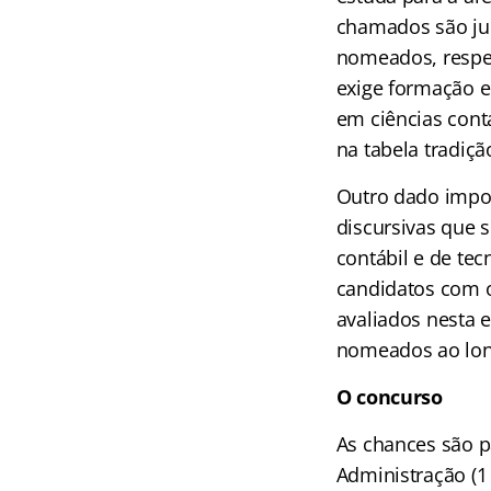
chamados são jur
nomeados, respec
exige formação e
em ciências cont
na tabela tradiç
Outro dado impor
discursivas que 
contábil e de te
candidatos com o
avaliados nesta 
nomeados ao lon
O concurso
As chances são p
Administração (1 