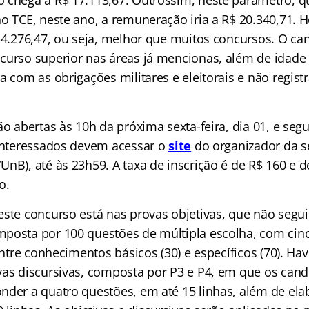
o TCE, neste ano, a remuneração iria a R$ 20.340,71. Ho
 34.276,47, ou seja, melhor que muitos concursos. O ca
curso superior nas áreas já mencionas, além de idad
a com as obrigações militares e eleitorais e não regist
ão abertas às 10h da próxima sexta-feira, dia 01, e se
 Interessados devem acessar o
site
do organizador da s
nB), até às 23h59. A taxa de inscrição é de R$ 160 e d
o.
este concurso está nas provas objetivas, que não segu
posta por 100 questões de múltipla escolha, com cinc
 entre conhecimentos básicos (30) e específicos (70). Ha
vas discursivas, composta por P3 e P4, em que os cand
nder a quatro questões, em até 15 linhas, além de el