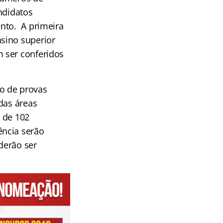
ndidatos
nto. A primeira
sino superior
 ser conferidos
o de provas
das áreas
 de 102
ência serão
derão ser