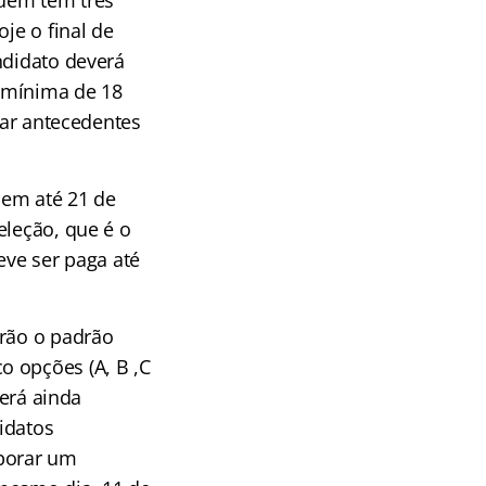
je o final de
ndidato deverá
e mínima de 18
rar antecedentes
guem até 21 de
eleção, que é o
eve ser paga até
irão o padrão
o opções (A, B ,C
verá ainda
idatos
aborar um