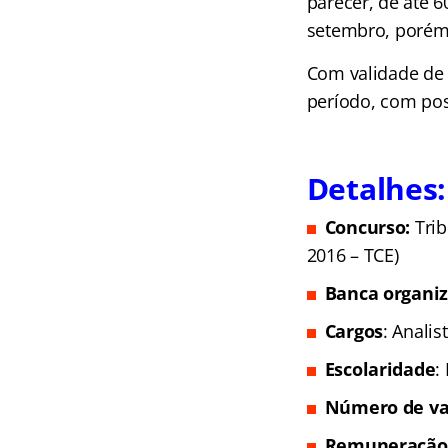
parecer, de até 6
setembro, porém 
Com validade de 
período, com pos
Detalhes:
Concurso:
Tri
2016 – TCE)
Banca organi
Cargos
: Analis
Escolaridade
:
Número de va
Remuneração