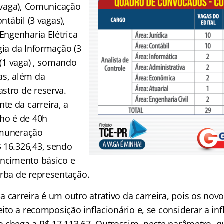
1 vaga), Comunicação
ontábil (3 vagas),
 Engenharia Elétrica
gia da Informação (3
a (1 vaga) , somando
as, além da
stro de reserva.
e da carreira, a
lho é de 40h
emuneração
 16.326,43, sendo
encimento básico e
erba de representação.
 carreira é um outro atrativo da carreira, pois os novo
reito a recomposição inflacionário e, se considerar a in
 chega a R$ 17.113,67. Outrossim, neste parâmetro, 