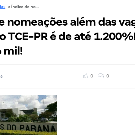
ias
››
Índice de nomeações além das vagas do concurso TCE-PR é de até 1.200%! Inicial de R$ 16 mil!
de nomeações além das va
 TCE-PR é de até 1.200%! 
 mil!
0
0
16