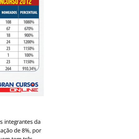
s integrantes da
flação de 8%, por
quem tem três