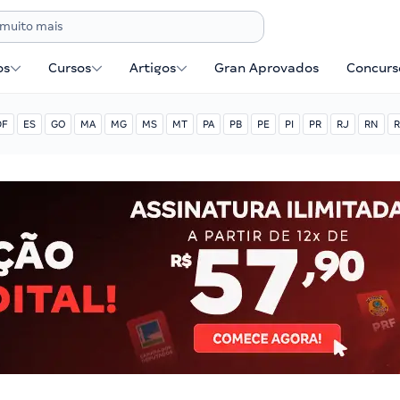
os
Cursos
Artigos
Gran Aprovados
Concurse
DF
ES
GO
MA
MG
MS
MT
PA
PB
PE
PI
PR
RJ
RN
R