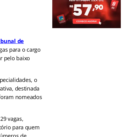
ibunal de
as para o cargo
r pelo baixo
pecialidades, o
ativa, destinada
s foram nomeados
29 vagas,
atório para quem
números de