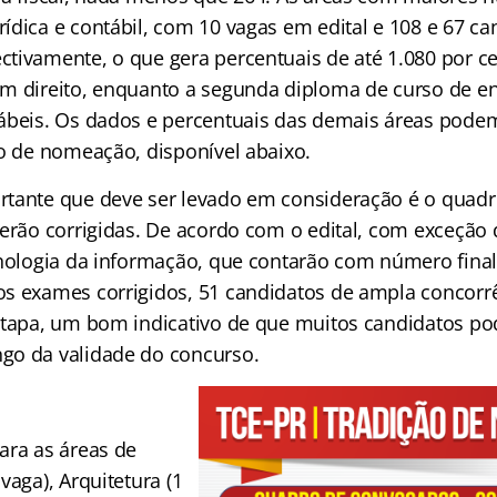
ídica e contábil, com 10 vagas em edital e 108 e 67 ca
tivamente, o que gera percentuais de até 1.080 por ce
m direito, enquanto a segunda diploma de curso de en
ábeis. Os dados e percentuais das demais áreas podem
ão de nomeação, disponível abaixo.
tante que deve ser levado em consideração é o quadr
serão corrigidas. De acordo com o edital, com exceção 
cnologia da informação, que contarão com número final
s exames corrigidos, 51 candidatos de ampla concorr
etapa, um bom indicativo de que muitos candidatos po
go da validade do concurso.
ara as áreas de
vaga), Arquitetura (1