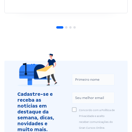
Cadastre-se e
receba as
notícias em
Concordo com a Política de
destaque da
Privacidade e aceito
semana, dicas,
receber comunicações do
novidades e
Gran Cursos Online.
muito mais.