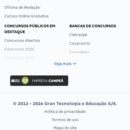
Oficina de Redação
Cursos Online Gratuitos
CONCURSOS PÚBLICOS EM
BANCAS DE CONCURSOS
DESTAQUE
Cebraspe
Concursos Abertos
Cesgranrio
Concursos 2026
Consulplan
Concursos 2025
FCC
Veja mais
Concurso Nacional Unificado
FGV
Concurso Ibama
Idecan
Concurso MPU
Selecon
Editais publicados
Uniase
© 2012 - 2026 Gran Tecnologia e Educação S/A.
Vunesp
Política de privacidade
CONCURSOS POR PROFISSÃO
EXAME DE ORDEM
Termos de uso
Concursos Administrativos
OAB
Mapa do site