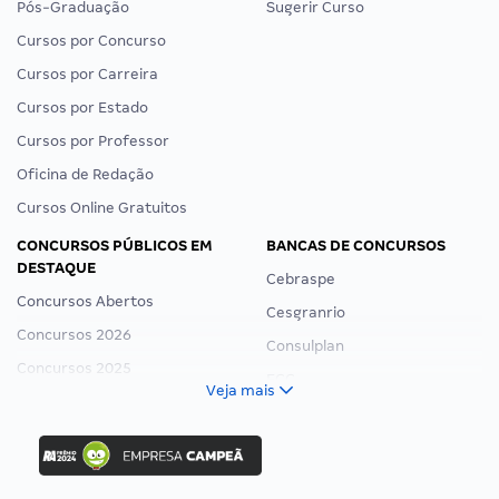
Pós-Graduação
Sugerir Curso
Cursos por Concurso
Cursos por Carreira
Cursos por Estado
Cursos por Professor
Oficina de Redação
Cursos Online Gratuitos
CONCURSOS PÚBLICOS EM
BANCAS DE CONCURSOS
DESTAQUE
Cebraspe
Concursos Abertos
Cesgranrio
Concursos 2026
Consulplan
Concursos 2025
FCC
Veja mais
Concurso Nacional Unificado
FGV
Concurso Ibama
Idecan
Concurso MPU
Selecon