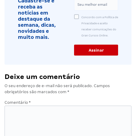
Cadastre-se e
receba as
notícias em
Concordo com a Política de
destaque da
Privacidade e aceito
semana, dicas,
receber comunicações do
novidades e
Gran Cursos Online.
muito mais.
Deixe um comentário
O seu endereço de e-mail não será publicado.
Campos
obrigatórios são marcados com
*
Comentário
*