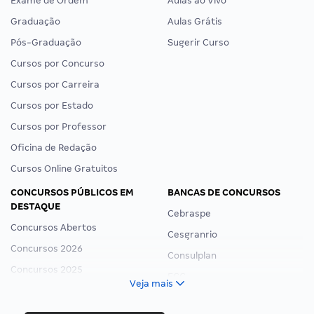
Exame de Ordem
Aulas ao Vivo
Graduação
Aulas Grátis
Pós-Graduação
Sugerir Curso
Cursos por Concurso
Cursos por Carreira
Cursos por Estado
Cursos por Professor
Oficina de Redação
Cursos Online Gratuitos
CONCURSOS PÚBLICOS EM
BANCAS DE CONCURSOS
DESTAQUE
Cebraspe
Concursos Abertos
Cesgranrio
Concursos 2026
Consulplan
Concursos 2025
FCC
Veja mais
Concurso Nacional Unificado
FGV
Concurso Ibama