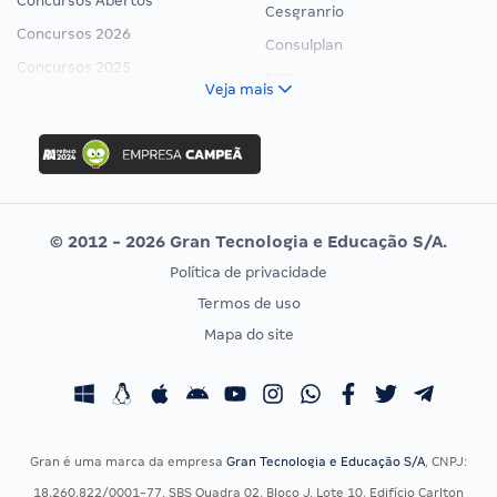
Concursos Abertos
Cesgranrio
Concursos 2026
Consulplan
Concursos 2025
FCC
Veja mais
Concurso Nacional Unificado
FGV
Concurso Ibama
Idecan
Concurso MPU
Selecon
Editais publicados
Uniase
© 2012 - 2026 Gran Tecnologia e Educação S/A.
Vunesp
Política de privacidade
CONCURSOS POR PROFISSÃO
EXAME DE ORDEM
Termos de uso
Concursos Administrativos
OAB
Mapa do site
Concursos Educação
Prova OAB
Concursos Fiscais
Calendário OAB
Concursos Jurídicos
Questões OAB
Concursos Militares
Recursos OAB
Gran é uma marca da empresa
Gran Tecnologia e Educação S/A
, CNPJ:
Concursos Policiais
Exame de Ordem
18.260.822/0001-77, SBS Quadra 02, Bloco J, Lote 10, Edifício Carlton