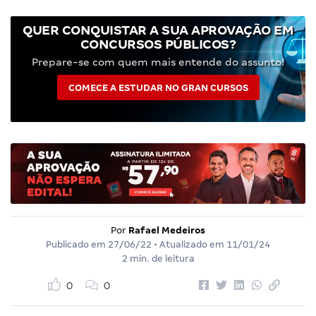
QUER CONQUISTAR A SUA APROVAÇÃO EM
CONCURSOS PÚBLICOS?
Prepare-se com quem mais entende do assunto!
COMECE A ESTUDAR NO GRAN CURSOS
Por
Rafael Medeiros
Publicado em
27/06/22
• Atualizado em
11/01/24
2 min. de leitura
0
0