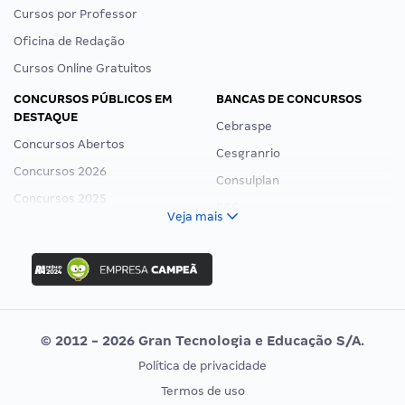
Cursos por Professor
Oficina de Redação
Cursos Online Gratuitos
CONCURSOS PÚBLICOS EM
BANCAS DE CONCURSOS
DESTAQUE
Cebraspe
Concursos Abertos
Cesgranrio
Concursos 2026
Consulplan
Concursos 2025
FCC
Veja mais
Concurso Nacional Unificado
FGV
Concurso Ibama
Idecan
Concurso MPU
Selecon
Editais publicados
Uniase
© 2012 - 2026 Gran Tecnologia e Educação S/A.
Vunesp
Política de privacidade
CONCURSOS POR PROFISSÃO
EXAME DE ORDEM
Termos de uso
Concursos Administrativos
OAB