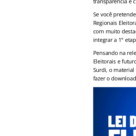
transparência e c
Se você pretende
Regionais Eleitor
com muito destaq
integrar a 1° eta
Pensando na relev
Eleitorais e fut
Surdi, o materia
fazer o download 