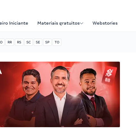
iro Iniciante
Materiais gratuitos
Webstories
O
RR
RS
SC
SE
SP
TO