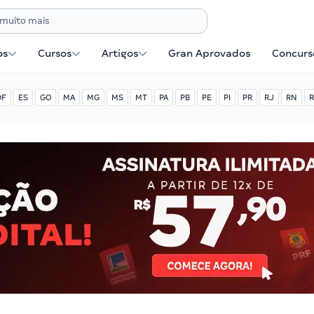
os
Cursos
Artigos
Gran Aprovados
Concurse
DF
ES
GO
MA
MG
MS
MT
PA
PB
PE
PI
PR
RJ
RN
R