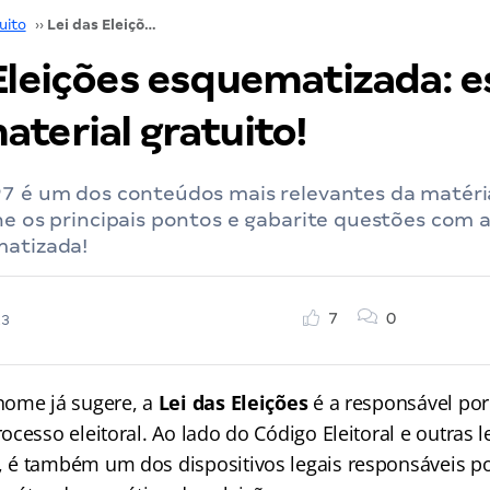
uito
››
Lei das Eleições esquematizada: estude com o material gratuito!
 Eleições esquematizada: 
terial gratuito!
97 é um dos conteúdos mais relevantes da matéria
ne os principais pontos e gabarite questões com a
matizada!
7
0
23
nome já sugere, a
Lei das Eleições
é a responsável por
cesso eleitoral. Ao lado do Código Eleitoral e outras l
é também um dos dispositivos legais responsáveis por