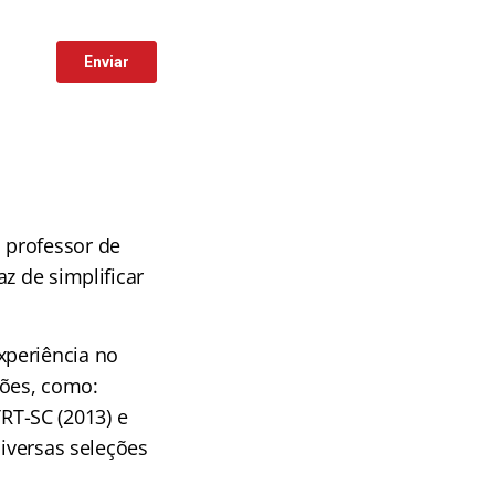
 professor de
z de simplificar
xperiência no
ções, como:
TRT-SC (2013) e
diversas seleções