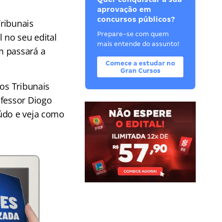
aprovação em
concursos públicos?
ribunais
Prepare-se com quem
l no seu edital
mais entende do assunto!
m passará a
Comece a estudar no
Gran Cursos
dos Tribunais
ofessor Diogo
eúdo e veja como