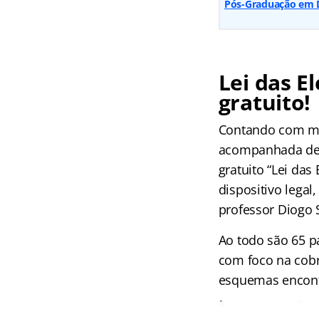
Pós-Graduação em Dir
Lei das E
gratuito!
Contando com mai
acompanhada de 
gratuito “Lei da
dispositivo lega
professor Diogo 
Ao todo são 65 p
com foco na cobr
esquemas encont