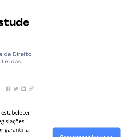
estude
 de Direito
 Lei das
 estabelecer
egislações
 garantir a
Quer conquistar a sua