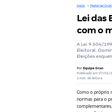
Início
››
Material Grat
Lei das
com o ma
A Lei 9.504/19
Eleitoral. Domi
Eleições esque
Por
Equipe Gran
Publicado em
07/02/
3 min. de leitura
Como o próprio 
normas para o pro
complementares, 