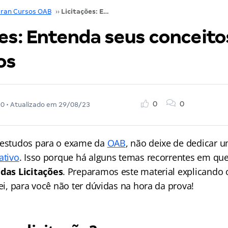
ran Cursos OAB
››
Licitações: Entenda seus conceitos e princípios
es: Entenda seus conceito
os
0
0
20
• Atualizado em
29/08/23
 estudos para o exame da
OAB
, não deixe de dedicar 
ativo
. Isso porque há alguns temas recorrentes em qu
 das Licitações
. Preparamos este material explicando o
lei, para você não ter dúvidas na hora da prova!