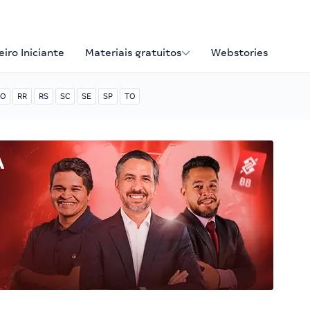
iro Iniciante
Materiais gratuitos
Webstories
O
RR
RS
SC
SE
SP
TO