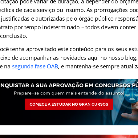
icitação pode variar de duração, a depender do orçam
cífica de cada serviço ou insumo. As prorrogações po
justificadas e autorizadas pelo órgão público responsá
ontrato por tempo indeterminado – todos devem conter 
 conclusão.
ocê tenha aproveitado este conteúdo para os seus es
eixe de acompanhar as novidades aqui no nosso blog
 e na
segunda fase OAB
, e mantenha-se sempre atualiz
NQUISTAR A SUA APROVAÇÃO EM CONCURSOS P
Prepare-se com quem mais entende do assunto!
COMECE A ESTUDAR NO GRAN CURSOS