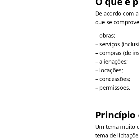
O que é p
De acordo com a L
que se comprove 
– obras;
– serviços (inclu
– compras (de in
– alienações;
– locações;
– concessões;
– permissões.
Princípio
Um tema muito co
tema de licitaçõ