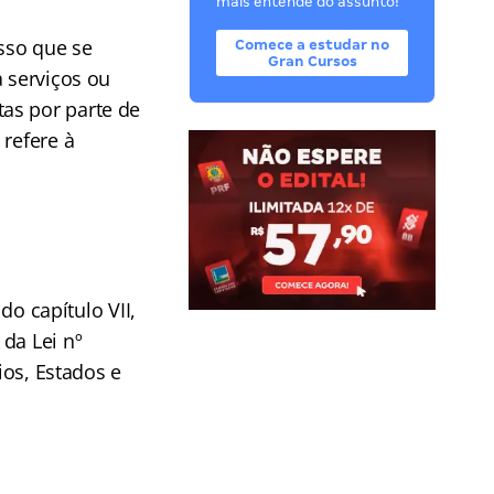
mais entende do assunto!
sso que se
Comece a estudar no
Gran Cursos
a serviços ou
as por parte de
 refere à
do capítulo VII,
da Lei nº
ios, Estados e