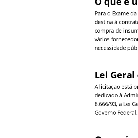
O que é u
Para o Exame da 
destina à contrat
compra de insumo
vários fornecedor
necessidade públi
Lei Geral
A licitação está p
dedicado à Admin
8.666/93, a Lei G
Governo Federal.