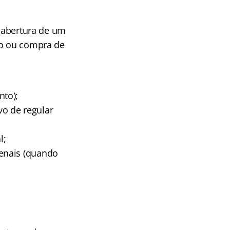
a abertura de um
ço ou compra de
nto);
o de regular
l;
enais (quando