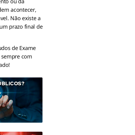
ento ou da
dem acontecer,
vel. Não existe a
um prazo final de
tudos de Exame
, sempre com
ado!
ÚBLICOS?