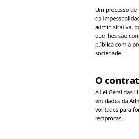
Um processo de l
da impessoalidad
administrativa, 
que lhes são corr
pública com a pr
sociedade.
O contrat
A Lei Geral das L
entidades da Adm
vontades para fo
recíprocas.