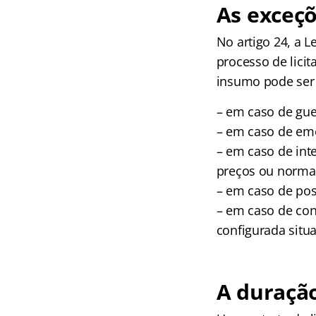
As exceçõ
No artigo 24, a L
processo de lici
insumo pode ser 
– em caso de gue
– em caso de eme
– em caso de int
preços ou normal
– em caso de pos
– em caso de con
configurada situa
A duração