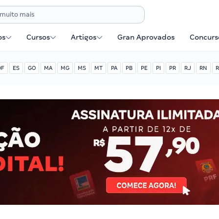
os
Cursos
Artigos
Gran Aprovados
Concurse
DF
ES
GO
MA
MG
MS
MT
PA
PB
PE
PI
PR
RJ
RN
R