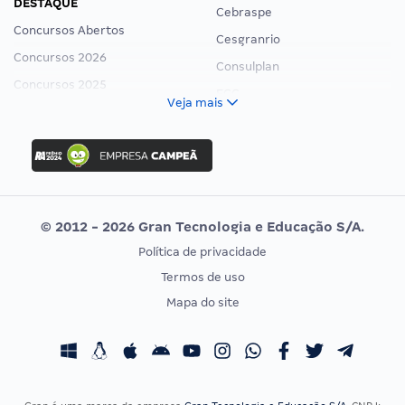
DESTAQUE
Cebraspe
Concursos Abertos
Cesgranrio
Concursos 2026
Consulplan
Concursos 2025
FCC
Veja mais
Concurso Nacional Unificado
FGV
Concurso Ibama
Idecan
Concurso MPU
Selecon
Editais publicados
Uniase
© 2012 - 2026 Gran Tecnologia e Educação S/A.
Vunesp
Política de privacidade
CONCURSOS POR PROFISSÃO
EXAME DE ORDEM
Termos de uso
Concursos Administrativos
OAB
Mapa do site
Concursos Educação
Prova OAB
Concursos Fiscais
Calendário OAB
Concursos Jurídicos
Questões OAB
Concursos Militares
Recursos OAB