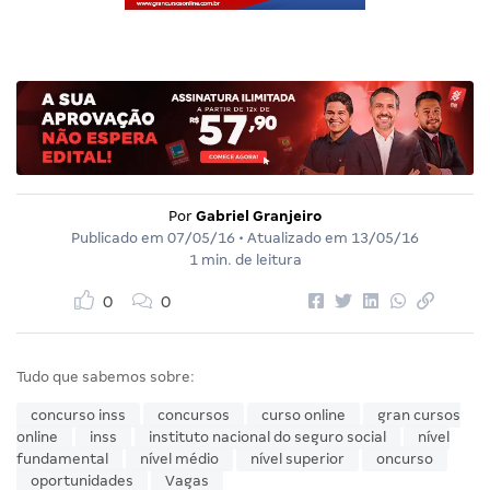
Por
Gabriel Granjeiro
Publicado em
07/05/16
• Atualizado em
13/05/16
1 min. de leitura
0
0
Tudo que sabemos sobre:
concurso inss
concursos
curso online
gran cursos
online
inss
instituto nacional do seguro social
nível
fundamental
nível médio
nível superior
oncurso
oportunidades
Vagas