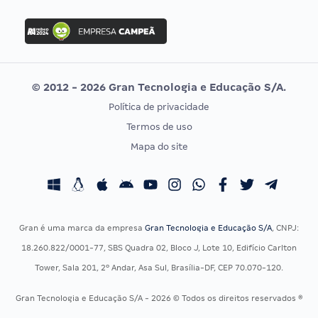
FGV
Concurso Ibama
Idecan
Concurso MPU
Selecon
Editais publicados
Uniase
© 2012 - 2026 Gran Tecnologia e Educação S/A.
Vunesp
Política de privacidade
CONCURSOS POR PROFISSÃO
EXAME DE ORDEM
Termos de uso
Concursos Administrativos
OAB
Mapa do site
Concursos Educação
Prova OAB
Concursos Fiscais
Calendário OAB
Concursos Jurídicos
Questões OAB
Concursos Militares
Recursos OAB
Gran é uma marca da empresa
Gran Tecnologia e Educação S/A
, CNPJ:
Concursos Policiais
Exame de Ordem
18.260.822/0001-77, SBS Quadra 02, Bloco J, Lote 10, Edifício Carlton
Concursos Saúde
Tower, Sala 201, 2º Andar, Asa Sul, Brasília-DF, CEP 70.070-120.
Concursos Tribunais
Gran Tecnologia e Educação S/A - 2026 © Todos os direitos reservados ®
Residência Multiprofissional