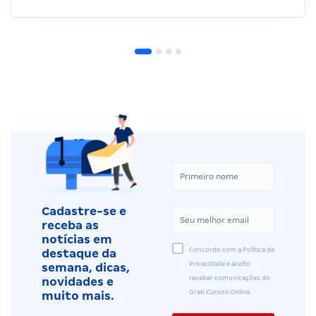
Cadastre-se e
receba as
notícias em
Concordo com a Política de
destaque da
Privacidade e aceito
semana, dicas,
receber comunicações do
novidades e
Gran Cursos Online.
muito mais.