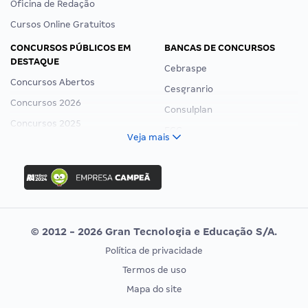
Oficina de Redação
Cursos Online Gratuitos
CONCURSOS PÚBLICOS EM
BANCAS DE CONCURSOS
DESTAQUE
Cebraspe
Concursos Abertos
Cesgranrio
Concursos 2026
Consulplan
Concursos 2025
FCC
Veja mais
Concurso Nacional Unificado
FGV
Concurso Ibama
Idecan
Concurso MPU
Selecon
Editais publicados
Uniase
© 2012 - 2026 Gran Tecnologia e Educação S/A.
Vunesp
Política de privacidade
CONCURSOS POR PROFISSÃO
EXAME DE ORDEM
Termos de uso
Concursos Administrativos
OAB
Mapa do site
Concursos Educação
Prova OAB