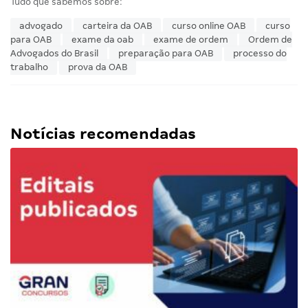
Tudo que sabemos sobre:
advogado
carteira da OAB
curso online OAB
curso
para OAB
exame da oab
exame de ordem
Ordem de
Advogados do Brasil
preparação para OAB
processo do
trabalho
prova da OAB
Notícias recomendadas