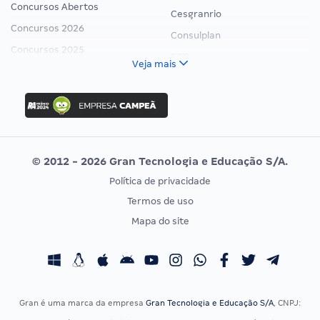
Concursos Abertos
Cesgranrio
Concursos 2026
Consulplan
Concursos 2025
FCC
Veja mais
Concurso Nacional Unificado
FGV
Concurso Ibama
Idecan
Concurso MPU
Selecon
Editais publicados
Uniase
© 2012 - 2026 Gran Tecnologia e Educação S/A.
Vunesp
Política de privacidade
CONCURSOS POR PROFISSÃO
EXAME DE ORDEM
Termos de uso
Concursos Administrativos
OAB
Mapa do site
Concursos Educação
Prova OAB
Concursos Fiscais
Calendário OAB
Concursos Jurídicos
Questões OAB
Concursos Militares
Recursos OAB
Gran é uma marca da empresa
Gran Tecnologia e Educação S/A
, CNPJ:
Concursos Policiais
Exame de Ordem