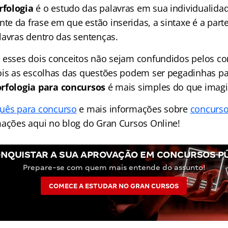
fologia
é o estudo das palavras em sua individualidad
e da frase em que estão inseridas, a sintaxe é a part
lavras dentro das sentenças.
 esses dois conceitos não sejam confundidos pelos co
ois as escolhas das questões podem ser pegadinhas pa
rfologia para concursos
é mais simples do que imag
uês para concurso
e mais informações sobre
concurso
mações aqui no blog do Gran Cursos Online!
NQUISTAR A SUA APROVAÇÃO EM CONCURSOS P
Prepare-se com quem mais entende do assunto!
COMECE A ESTUDAR NO GRAN CURSOS