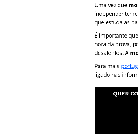
Uma vez que
mor
independentement
que estuda as pa
É importante que
hora da prova, p
desatentos. A
mo
Para mais
portug
ligado nas infor
QUER CO