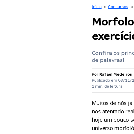
Início
››
Concursos
››
Morfolog
exercíci
Confira os prin
de palavras!
Por
Rafael Medeiros
Publicado em
03/11/
1 min. de leitura
Muitos de nós j
nos atentado rea
hoje um pouco so
universo morfoló