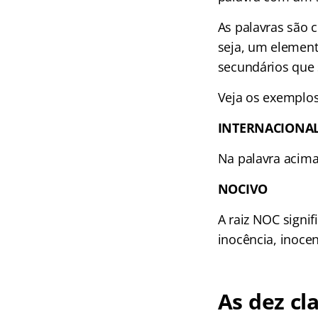
As palavras são c
seja, um element
secundários que 
Veja os exemplos
INTERNACIONA
Na palavra acima,
NOCIVO
A raiz NOC signif
inocência, inocen
As dez cl