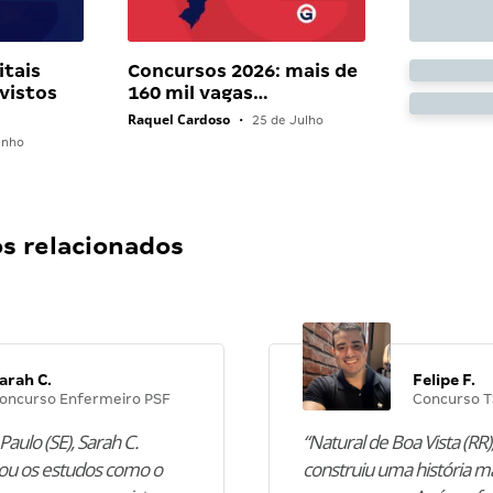
itais
Concursos 2026: mais de
vistos
160 mil vagas…
Raquel Cardoso
•
25 de Julho
unho
 relacionados
arah C.
Felipe F.
oncurso Enfermeiro PSF
Concurso T
Paulo (SE), Sarah C.
“Natural de Boa Vista (RR),
u os estudos como o
construiu uma história m