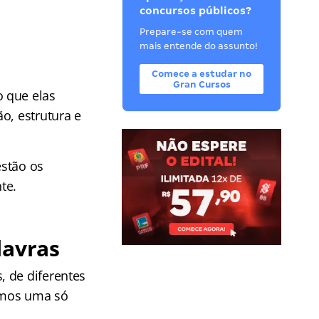
concursos públicos?
Prepare-se com quem
mais entende do assunto!
Comece a estudar no
Gran Cursos
o que elas
o, estrutura e
estão os
te.
lavras
, de diferentes
temos uma só