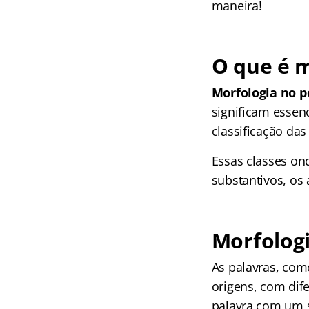
maneira!
O que é m
Morfologia no p
significam essenc
classificação das
Essas classes ond
substantivos, os 
Morfologi
As palavras, com
origens, com dif
palavra com um s