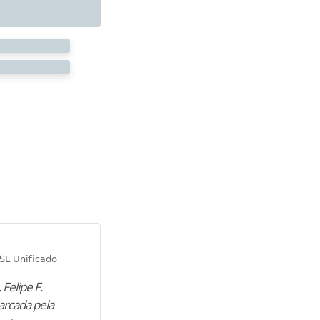
Diana M.
SE Unificado
Concurso SEPLAG CE
 Felipe F.
“Natural de Juazeiro do Norte (CE),
arcada pela
M. encontrou nos estudos o cami