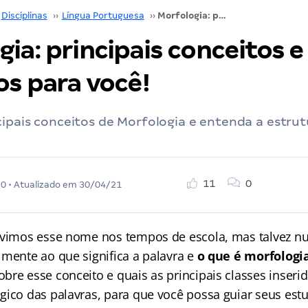
Disciplinas
››
Língua Portuguesa
››
Morfologia: principais conceitos e exercícios para você!
ia: principais conceitos e
os para você!
cipais conceitos de Morfologia e entenda a estru
11
0
20
• Atualizado em
30/04/21
á vimos esse nome nos tempos de escola, mas talvez 
lmente ao que significa a palavra e
o que é morfologi
bre esse conceito e quais as principais classes inseri
gico das palavras, para que você possa guiar seus es