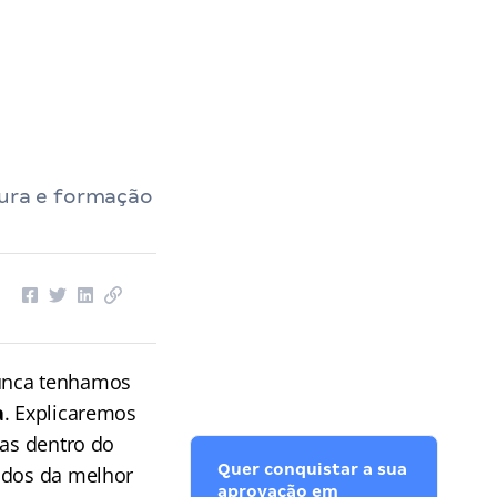
tura e formação
nunca tenhamos
a
. Explicaremos
das dentro do
Quer conquistar a sua
tudos da melhor
aprovação em