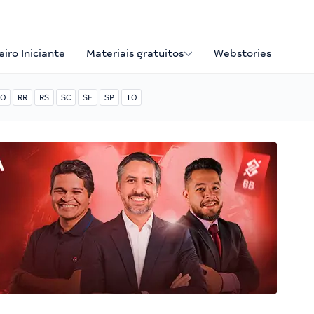
iro Iniciante
Materiais gratuitos
Webstories
O
RR
RS
SC
SE
SP
TO