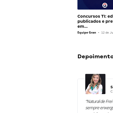
Concursos TI: ed
publicados e pre
em…
Equipe Gran
•
12 de J
Depoimentos
S
C
“Natural de Frei 
sempre enxergo