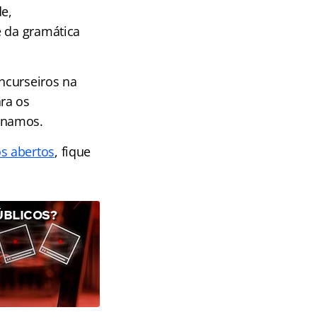
e,
e da gramática
ncurseiros na
ra os
inamos.
s abertos
, fique
ÚBLICOS?