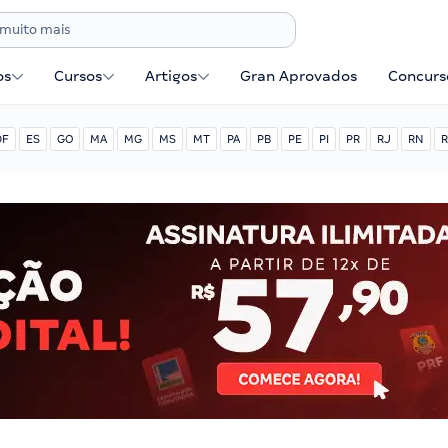
os
Cursos
Artigos
Gran Aprovados
Concurse
DF
ES
GO
MA
MG
MS
MT
PA
PB
PE
PI
PR
RJ
RN
R