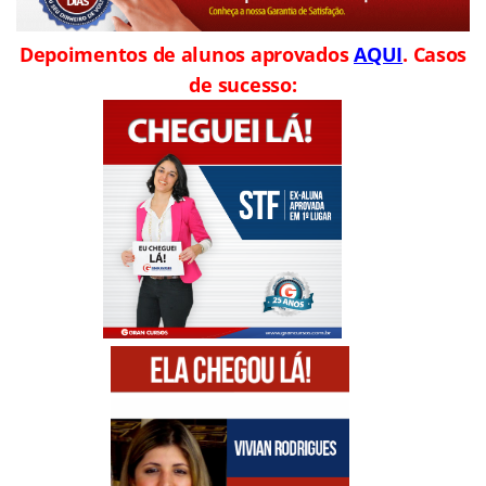
Depoimentos de alunos aprovados
AQUI
. Casos
de sucesso: