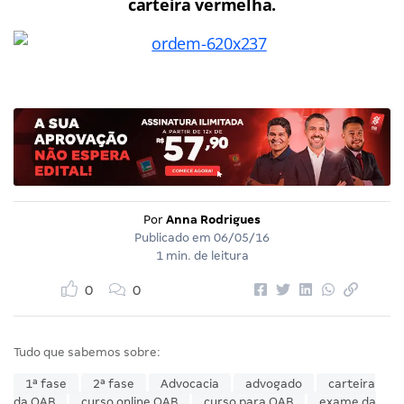
carteira vermelha.
Por
Anna Rodrigues
Publicado em
06/05/16
1 min. de leitura
0
0
Tudo que sabemos sobre:
1ª fase
2ª fase
Advocacia
advogado
carteira
da OAB
curso online OAB
curso para OAB
exame da