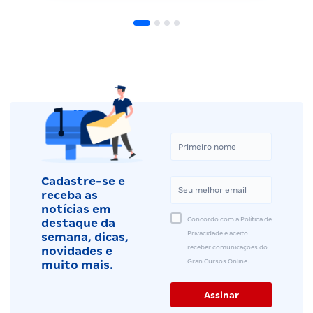
Cadastre-se e
receba as
notícias em
Concordo com a Política de
destaque da
Privacidade e aceito
semana, dicas,
receber comunicações do
novidades e
Gran Cursos Online.
muito mais.