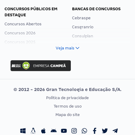
CONCURSOS PÚBLICOS EM
BANCAS DE CONCURSOS
DESTAQUE
Cebraspe
Concursos Abertos
Cesgranrio
Concursos 2026
Consulplan
Concursos 2025
FCC
Veja mais
Concurso Nacional Unificado
FGV
Concurso Ibama
Idecan
Concurso MPU
Selecon
Editais publicados
Uniase
© 2012 - 2026 Gran Tecnologia e Educação S/A.
Vunesp
Política de privacidade
CONCURSOS POR PROFISSÃO
EXAME DE ORDEM
Termos de uso
Concursos Administrativos
OAB
Mapa do site
Concursos Educação
Prova OAB
Concursos Fiscais
Calendário OAB