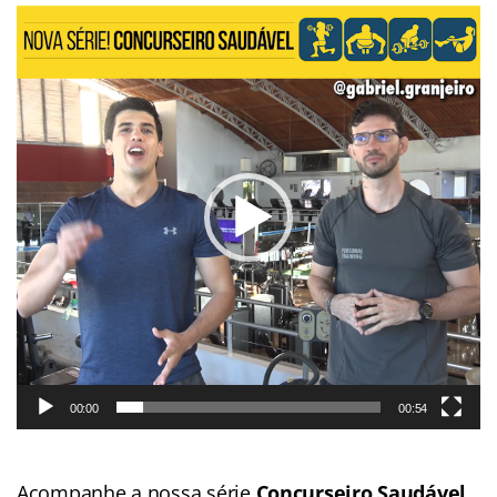
Tocador
de
vídeo
00:00
00:54
.
Acompanhe a nossa série
Concurseiro Saudável
.