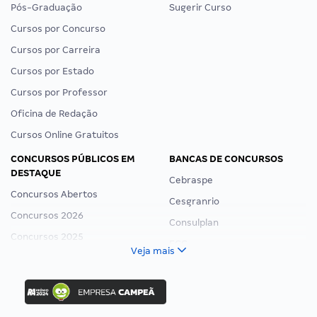
Pós-Graduação
Sugerir Curso
Cursos por Concurso
Cursos por Carreira
Cursos por Estado
Cursos por Professor
Oficina de Redação
Cursos Online Gratuitos
CONCURSOS PÚBLICOS EM
BANCAS DE CONCURSOS
DESTAQUE
Cebraspe
Concursos Abertos
Cesgranrio
Concursos 2026
Consulplan
Concursos 2025
FCC
Veja mais
Concurso Nacional Unificado
FGV
Concurso Ibama
Idecan
Concurso MPU
Selecon