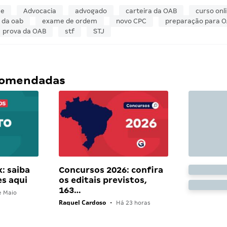
se
Advocacia
advogado
carteira da OAB
curso onl
 da oab
exame de ordem
novo CPC
preparação para 
prova da OAB
stf
STJ
ecomendadas
: saiba
Concursos 2026: confira
es aqui
os editais previstos,
163…
e Maio
Raquel Cardoso
•
Há 23 horas