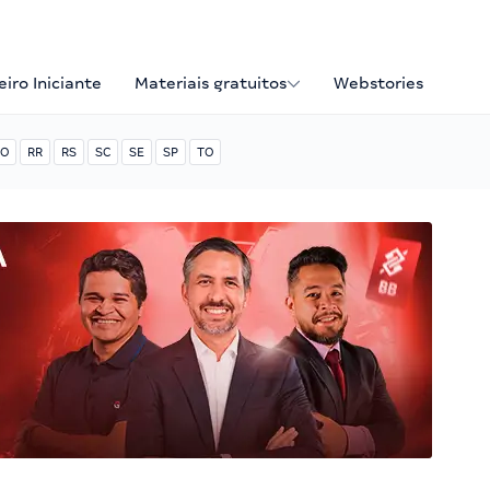
iro Iniciante
Materiais gratuitos
Webstories
O
RR
RS
SC
SE
SP
TO