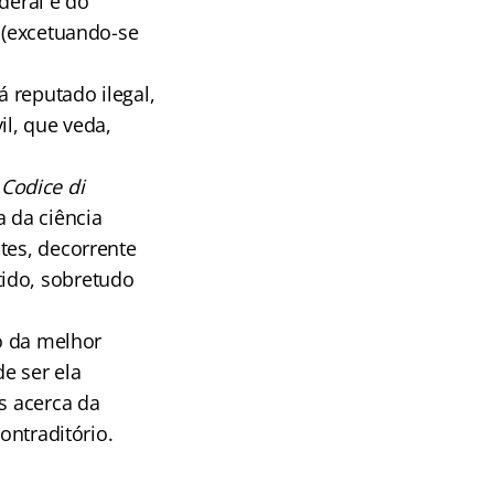
deral e do
s (excetuando-se
 reputado ilegal,
il, que veda,
o
Codice di
 da ciência
tes, decorrente
tido, sobretudo
ão da melhor
e ser ela
s acerca da
ontraditório.