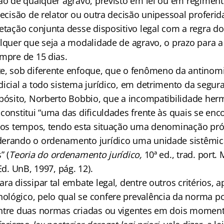
ção de qualquer agravo, previsto em lei ou em regiment
decisão de relator ou outra decisão unipessoal proferid
etação conjunta desse dispositivo legal com a regra do 
alquer que seja a modalidade de agravo, o prazo para a
empre de 15 dias.
e, sob diferente enfoque, que o fenômeno da antinom
icial a todo sistema jurídico, em detrimento da segura
opósito, Norberto Bobbio, que a incompatibilidade her
 constitui “uma das dificuldades frente às quais se en
s os tempos, tendo esta situação uma denominação pró
erando o ordenamento jurídico uma unidade sistêmica
” (
Teoria do ordenamento jurídico,
10ª ed., trad. port. 
Ed. UnB, 1997, pág. 12).
ra dissipar tal embate legal, dentre outros critérios, a
lógico, pelo qual se confere prevalência da norma po
entre duas normas criadas ou vigentes em dois momen