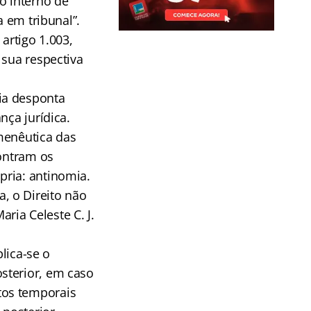
o interno de
a em tribunal”.
artigo 1.003,
 sua respectiva
ia desponta
nça jurídica.
menêutica das
contram os
pria: antinomia.
, o Direito não
Maria Celeste C. J.
plica-se o
sterior, em caso
tos temporais