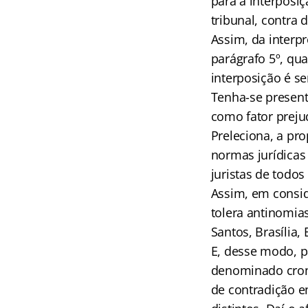
para a interposi
tribunal, contra 
Assim, da interpr
parágrafo 5º, qu
interposição é s
Tenha-se present
como fator prejud
Preleciona, a pr
normas jurídicas
juristas de todo
Assim, em consid
tolera antinomias
Santos, Brasília, 
E, desse modo, pa
denominado crono
de contradição 