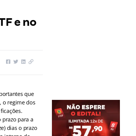
TF e no
portantes que
), o regime dos
ficações.
o prazo para a
e) dias o prazo