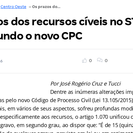
Centro Oeste
››
Os prazos dos recursos cíveis no STF e no STJ segundo o novo CPC
s dos recursos cíveis no S
undo o novo CPC
0
0
16
Por José Rogério Cruz e Tucci
Dentre as inúmeras alterações im
s pelo novo Código de Processo Civil (Lei 13.105/2015
is, em vários de seus aspectos, sofreu profundas modi
especificamente aos recursos, o artigo 1.070 unificou 
gravo, em segundo grau, ao dispor que: “É de 15 (quinz