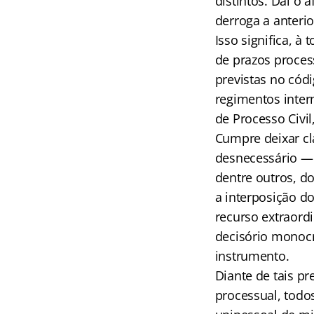
distintos. Daí o 
derroga a anterio
Isso significa, 
de prazos proces
previstas no códi
regimentos intern
de Processo Civil
Cumpre deixar cl
desnecessário — 
dentre outros, do
a interposição d
recurso extraordi
decisório monocr
instrumento.
Diante de tais pr
processual, todo