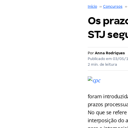
Início
››
Concursos
››
Os prazo
STJ seg
Por
Anna Rodrigues
Publicado em
03/05/
2 min. de leitura
foram introduzida
prazos processua
No que se refere 
interposição do a