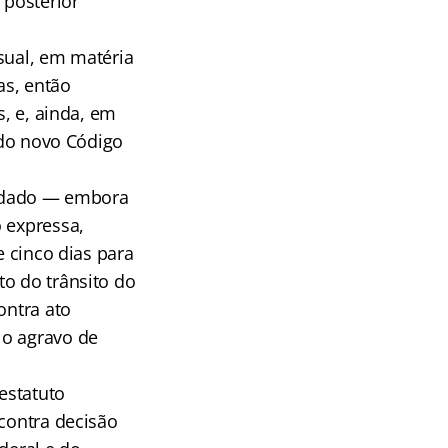
i posterior
sual, em matéria
as, então
s, e, ainda, em
a do novo Código
cuidado — embora
 expressa,
e cinco dias para
to do trânsito do
ontra ato
 o agravo de
estatuto
 contra decisão