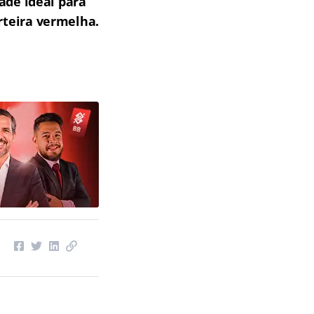
ade ideal para
teira vermelha.