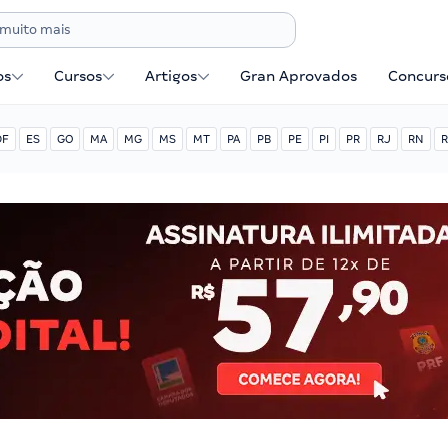
os
Cursos
Artigos
Gran Aprovados
Concurse
DF
ES
GO
MA
MG
MS
MT
PA
PB
PE
PI
PR
RJ
RN
R