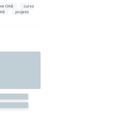
ine OAB
curso
OAB
projeto