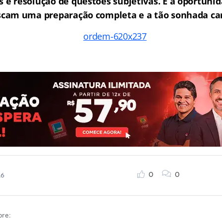
as e resolução de questões subjetivas. É a oportunid
scam uma preparação completa e a tão sonhada car
0
0
16
bre: