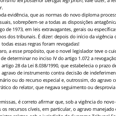
aforismo
lex posterior derogat legi priori
, vale dizer, a le
r.
à toda evidência, que as normas do novo diploma proces
suais, sobrepõem-se a todas as disposições antagônic
go de 1973, em leis extravagantes, gerais ou específica
os dos tribunais. É dizer: depois do início da vigênci
, todas essas regras foram revogadas!
aro, a esse propósito, que o novel legislador teve o 
de determinar no inciso IV do artigo 1.072 a revogação
 artigo 28 da Lei 8.038/1990, que estabelecia o prazo d
o agravo de instrumento contra decisão de indeferimen
nário ou do recurso especial e, outrossim, do agravo c
ático do relator, que negava seguimento ou desprovia
emissas, é correto afirmar que, sob a vigência do novo 
s os recursos cíveis, em particular, o agravo manejado