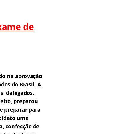
Exame de
do na aprovação
os do Brasil.
A
s, delegados,
reito, preparou
e preparar para
ndidato uma
a, confecção de