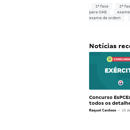
1ª fase
2ª fa
para OAB
exame
exame de ordem
Notícias r
Concurso EsPCEx
todos os detalh
Raquel Cardoso
•
25 d