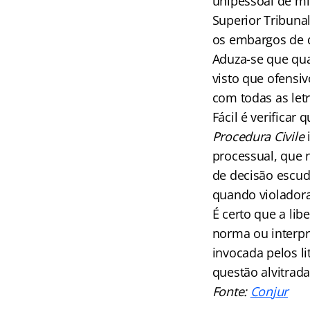
unipessoal de min
Superior Tribunal
os embargos de de
Aduza-se que qua
visto que ofensiv
com todas as let
Fácil é verificar 
Procedura Civile
i
processual, que 
de decisão escud
quando violadora
É certo que a lib
norma ou interpr
invocada pelos li
questão alvitrada
Fonte:
Conjur