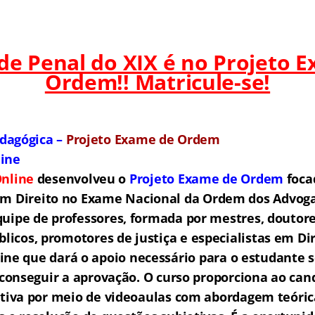
 de Penal do XIX é no Projeto 
Ordem!! Matricule-se!
dagógica –
Projeto Exame de Ordem
line
nline
desenvolveu o
Projeto Exame de Ordem
f
o
ca
em Direito no Exame Nacional da Ordem dos Advogad
ipe de professores, formada por mestres, doutore
licos, promotores de justiça e especialistas em Di
ne que dará o apoio necessário para o estudante s
e conseguir a aprovação.
O curso proporciona ao ca
tiva por meio de videoaulas com abordagem teóric