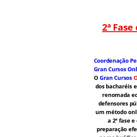
2ª Fase
Coordenação Pe
Gran Cursos On
O
Gran Cursos
O
dos bacharéis 
renomada equ
defensores púb
um método onli
a 2ª fase 
preparação efe