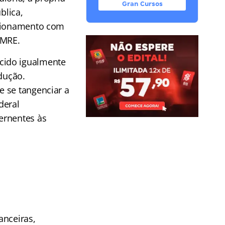
Gran Cursos
blica,
acionamento com
 MRE.
cido igualmente
ndução.
e se tangenciar a
deral
ernentes às
anceiras,