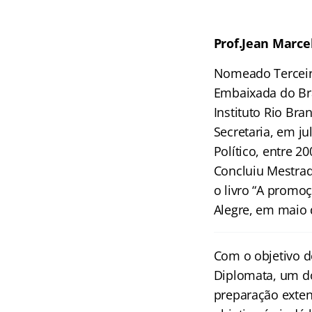
Prof.Jean Marce
Nomeado Terceiro
Embaixada do Bra
Instituto Rio Br
Secretaria, em j
Político, entre 
Concluiu Mestrad
o livro “A promoç
Alegre, em maio
Com o objetivo d
Diplomata
, um d
preparação exten