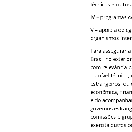
técnicas e cultur
IV – programas d
V – apoio a dele
organismos intern
Para assegurar a
Brasil no exterio
com relevância pa
ou nível técnico,
estrangeiros, ou
econômica, financ
e do acompanham
governos estrang
comissões e grupo
exercita outros p