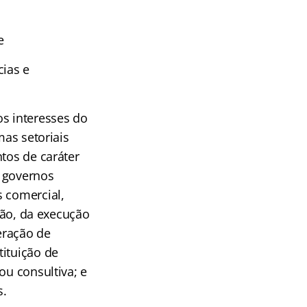
e
cias e
os interesses do
mas setoriais
tos de caráter
e governos
s comercial,
oção, da execução
eração de
ituição de
ou consultiva; e
s.