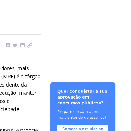
riores, mais
s (MRE) é o “órgão
residente da
Quer conquistar a sua
xecução, manter
aprovação em
os e
concursos públicos?
ociedade
Prepare-se com quem
mais entende do assunto!
ioria, a própria
Comece a estudar no