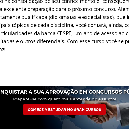
-lo na consolidação de seu conhecimento e, consequen
a excelente preparação para o próximo concurso. Além
tamente qualificada (
diplomatas
e especialistas), que i
ipais tópicos de cada disciplina, você contará, ainda, 
articularidades da banca CESPE, um ano de acesso ao 
mitadas e outros diferenciais. Com esse curso você se 
az!
NQUISTAR A SUA APROVAÇÃO EM CONCURSOS P
Prepare-se com quem mais entende do assunto!
COMECE A ESTUDAR NO GRAN CURSOS