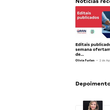
Notícias r
Editais publicad
semana ofertam
de…
Olivia Furlan
•
2 de Ag
Depoimentos