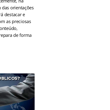
temente, na
 das orientações
rá destacar e
com as preciosas
conteúdo,
prepara de forma
ÚBLICOS?