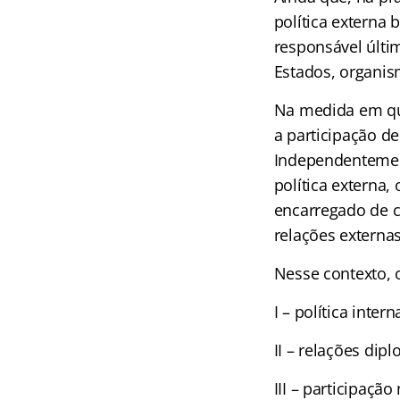
política externa 
responsável últi
Estados, organis
Na medida em qu
a participação de
Independentement
política externa,
encarregado de c
relações externas
Nesse contexto,
I – política intern
II – relações dip
III – participaçã