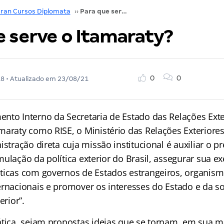
ran Cursos Diplomata
››
Para que serve o Itamaraty?
e serve o Itamaraty?
0
0
18
• Atualizado em
23/08/21
nto Interno da Secretaria de Estado das Relações Exte
amaraty como RISE
, o Ministério das Relações Exteriore
istração direta cuja missão institucional é auxiliar o p
ulação da política exterior do Brasil, assegurar sua e
ticas com governos de Estados estrangeiros, organism
ernacionais e promover os interesses do Estado e da s
erior”.
ática, sejam propostas ideias que se tornam, em sua ma