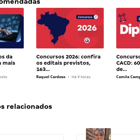
ecomendadas
os da
Concursos 2026: confira
Concurs
 mais
os editais previstos,
CACD: 60 
163…
de…
Raquel Cardoso
Camila Cam
osto
•
Há 9 horas
 relacionados