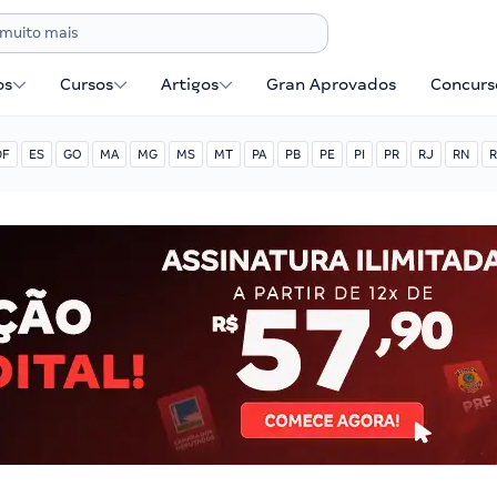
os
Cursos
Artigos
Gran Aprovados
Concurse
DF
ES
GO
MA
MG
MS
MT
PA
PB
PE
PI
PR
RJ
RN
R