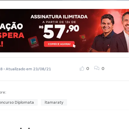
0
0
18
• Atualizado em
23/08/21
bre:
oncurso Diplomata
itamaraty