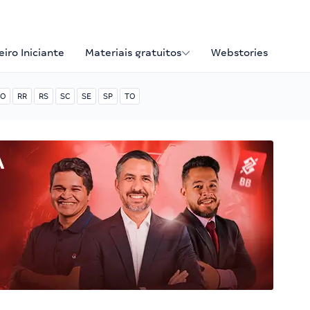
iro Iniciante
Materiais gratuitos
Webstories
O
RR
RS
SC
SE
SP
TO