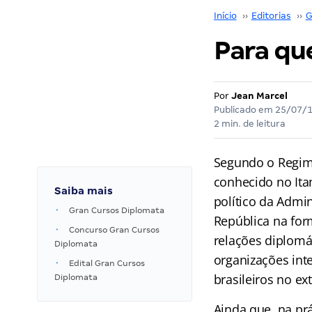
Início
››
Editorias
››
G
Para qu
Por
Jean Marcel
Publicado em
25/07/
2 min. de leitura
Segundo o Regime
conhecido no It
Saiba mais
político da Admin
Gran Cursos Diplomata
República na form
Concurso Gran Cursos
relações diplomá
Diplomata
organizações int
Edital Gran Cursos
brasileiros no ext
Diplomata
Ainda que, na pr