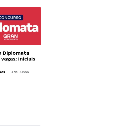
o Diplomata
vagas; iniciais
pos
•
3 de Junho