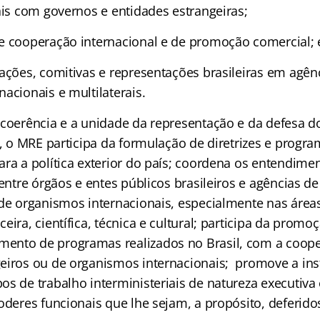
ais com governos e entidades estrangeiras;
e cooperação internacional e de promoção comercial; 
gações, comitivas e representações brasileiras em agên
acionais e multilaterais.
 coerência e a unidade da representação e da defesa d
r, o MRE participa da formulação de diretrizes e progra
ra a política exterior do país; coordena os entendimen
 entre órgãos e entes públicos brasileiros e agências d
 de organismos internacionais, especialmente nas área
eira, científica, técnica e cultural; participa da prom
ento de programas realizados no Brasil, com a coop
eiros ou de organismos internacionais; promove a inst
s de trabalho interministeriais de natureza executiva 
oderes funcionais que lhe sejam, a propósito, deferido