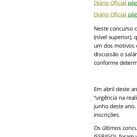
Diário Oficial
pág
Diário Oficial
pág
Neste concurso d
(nível superior),
um dos motivos q
discussão o salá
conforme determ
Em abril deste an
“urgência na real
junho deste ano. 
inscrições.
Os últimos concu
(SSP/GO), foram v