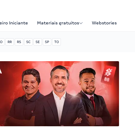
iro Iniciante
Materiais gratuitos
Webstories
O
RR
RS
SC
SE
SP
TO