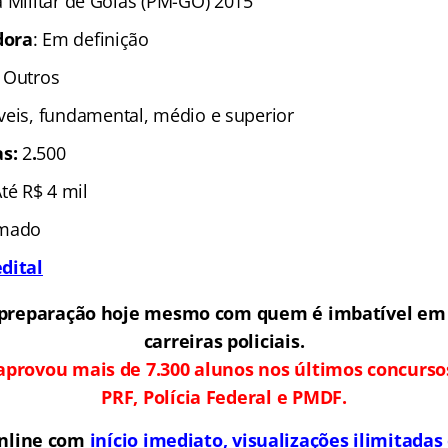
ia Militar de Goiás (PM-GO) 2015
dora
: Em definição
; Outros
veis, fundamental, médio e superior
as:
2
.
500
Até R$ 4 mil
rmado
dital
preparação hoje mesmo com quem é imbatível em
carreiras policiais.
aprovou mais de 7.300 alunos nos últimos concurso
PRF, Polícia Federal e PMDF.
online com
início imediato, visualizações ilimitada