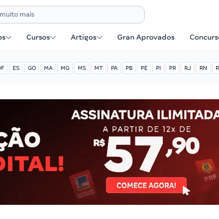
os
Cursos
Artigos
Gran Aprovados
Concurse
DF
ES
GO
MA
MG
MS
MT
PA
PB
PE
PI
PR
RJ
RN
R