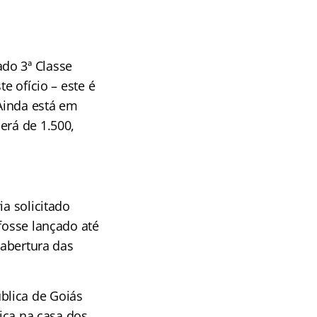
do 3ª Classe
e ofício – este é
Ainda está em
erá de 1.500,
ia solicitado
fosse lançado até
 abertura das
blica de Goiás
fica na casa dos