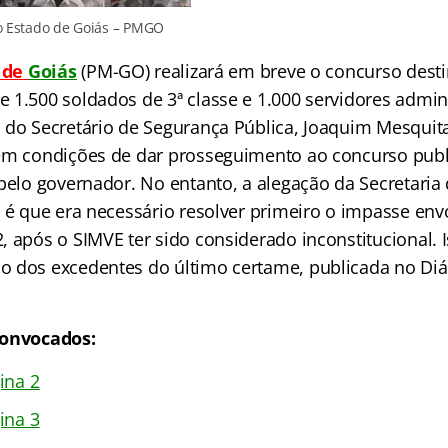
 do Estado de Goiás – PMGO
r de
Goiás
(PM-GO) realizará em breve o concurso dest
 1.500 soldados de 3ª classe e 1.000 servidores admini
 do Secretário de Segurança Pública, Joaquim Mesquit
em condições de dar prosseguimento ao concurso pub
 pelo governador. No entanto, a alegação da Secretaria
, é que era necessário resolver primeiro o impasse en
 após o SIMVE ter sido considerado inconstitucional. Iss
 dos excedentes do último certame, publicada no Diár
convocados:
ina 2
ina 3