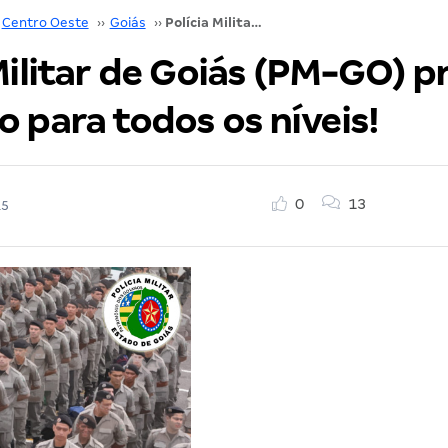
Centro Oeste
››
Goiás
››
Polícia Militar de Goiás (PM-GO) prepara concurso para todos os níveis!
Militar de Goiás (PM-GO) p
 para todos os níveis!
0
13
15