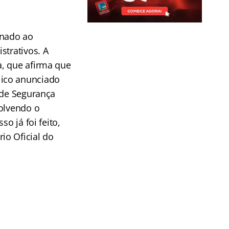
inado ao
strativos. A
a, que afirma que
lico anunciado
 de Segurança
volvendo o
o já foi feito,
io Oficial do