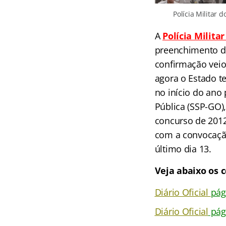
Polícia Militar
A
Polícia Milita
preenchimento de
confirmação veio
agora o Estado t
no início do ano
Pública (SSP-GO)
concurso de 2012,
com a convocação
último dia 13.
Veja abaixo os 
Diário Oficial
pág
Diário Oficial
pág