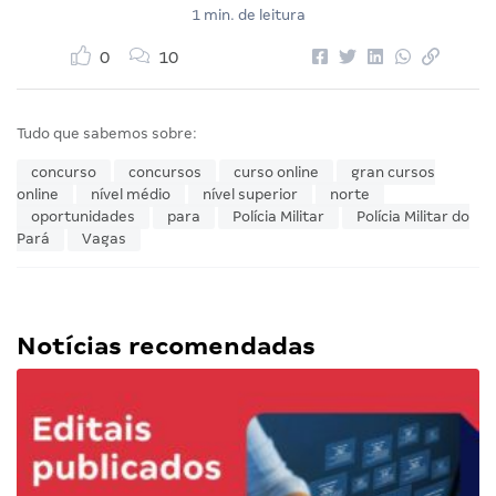
1 min. de leitura
0
10
Tudo que sabemos sobre:
concurso
concursos
curso online
gran cursos
online
nível médio
nível superior
norte
oportunidades
para
Polícia Militar
Polícia Militar do
Pará
Vagas
Notícias recomendadas