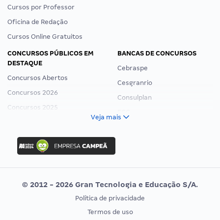
Cursos por Professor
Oficina de Redação
Cursos Online Gratuitos
CONCURSOS PÚBLICOS EM
BANCAS DE CONCURSOS
DESTAQUE
Cebraspe
Concursos Abertos
Cesgranrio
Concursos 2026
Consulplan
Concursos 2025
FCC
Veja mais
Concurso Nacional Unificado
FGV
Concurso Ibama
Idecan
Concurso MPU
Selecon
Editais publicados
Uniase
© 2012 - 2026 Gran Tecnologia e Educação S/A.
Vunesp
Política de privacidade
CONCURSOS POR PROFISSÃO
EXAME DE ORDEM
Termos de uso
Concursos Administrativos
OAB