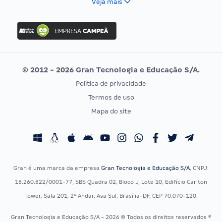
Veja mais
Concurso Nacional Unificado
FGV
Concurso Ibama
Idecan
Concurso MPU
Selecon
Editais publicados
Uniase
© 2012 - 2026 Gran Tecnologia e Educação S/A.
Vunesp
Política de privacidade
CONCURSOS POR PROFISSÃO
EXAME DE ORDEM
Termos de uso
Concursos Administrativos
OAB
Mapa do site
Concursos Educação
Prova OAB
Concursos Fiscais
Calendário OAB
Concursos Jurídicos
Questões OAB
Concursos Militares
Recursos OAB
Gran é uma marca da empresa
Gran Tecnologia e Educação S/A
, CNPJ:
Concursos Policiais
Exame de Ordem
18.260.822/0001-77, SBS Quadra 02, Bloco J, Lote 10, Edifício Carlton
Concursos Saúde
Tower, Sala 201, 2º Andar, Asa Sul, Brasília-DF, CEP 70.070-120.
Concursos Tribunais
Gran Tecnologia e Educação S/A - 2026 © Todos os direitos reservados ®
Residência Multiprofissional