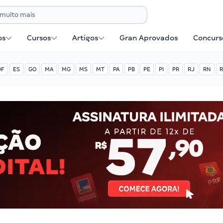
os
Cursos
Artigos
Gran Aprovados
Concurse
DF
ES
GO
MA
MG
MS
MT
PA
PB
PE
PI
PR
RJ
RN
R