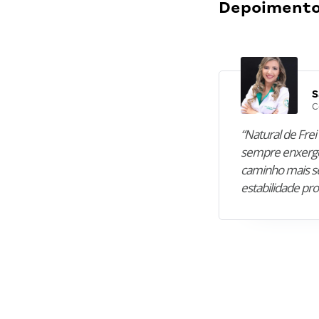
Depoimentos
S
C
“Natural de Frei 
sempre enxergo
caminho mais se
estabilidade pro