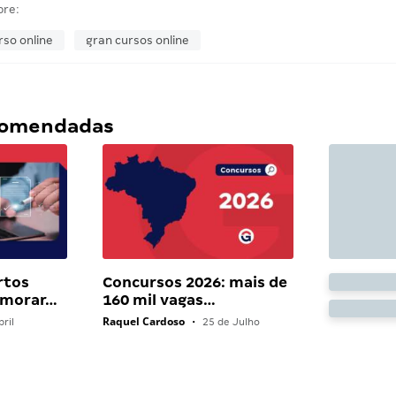
bre:
rso online
gran cursos online
ecomendadas
rtos
Concursos 2026: mais de
 morar…
160 mil vagas…
Raquel Cardoso
ril
•
25 de Julho