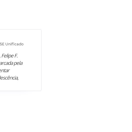
Diana M.
SE Unificado
Concurso SEPLAG CE
 Felipe F.
“Natural de Juazeiro do Norte (CE),
arcada pela
M. encontrou nos estudos o cami
entar
para construir uma nova fase da vi
lescência,
profissional. Após…”