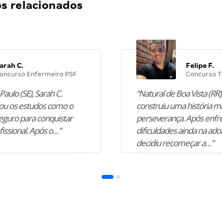
 relacionados
arah C.
Felipe F.
oncurso Enfermeiro PSF
Concurso T
Paulo (SE), Sarah C.
“Natural de Boa Vista (RR),
u os estudos como o
construiu uma história m
guro para conquistar
perseverança. Após enfr
fissional. Após o…”
dificuldades ainda na ado
decidiu recomeçar a…”