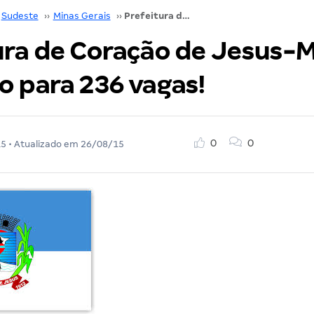
Sudeste
››
Minas Gerais
››
Prefeitura de Coração de Jesus-MG abre concurso para 236 vagas!
ura de Coração de Jesus-
o para 236 vagas!
0
0
15
• Atualizado em
26/08/15