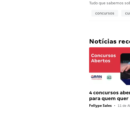
Tudo que sabemos so
concursos
cu
Notícias r
4 concursos abe
para quem quer
Fellype Sales
•
11 de Ab