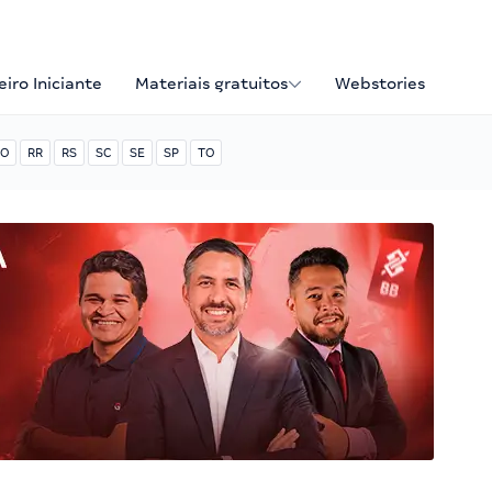
iro Iniciante
Materiais gratuitos
Webstories
O
RR
RS
SC
SE
SP
TO