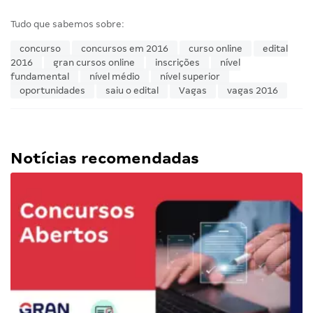
Tudo que sabemos sobre:
concurso
concursos em 2016
curso online
edital
2016
gran cursos online
inscrições
nível
fundamental
nível médio
nível superior
oportunidades
saiu o edital
Vagas
vagas 2016
Notícias recomendadas