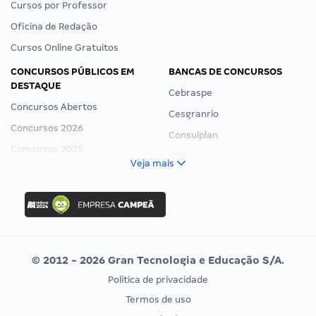
Cursos por Professor
Oficina de Redação
Cursos Online Gratuitos
CONCURSOS PÚBLICOS EM
BANCAS DE CONCURSOS
DESTAQUE
Cebraspe
Concursos Abertos
Cesgranrio
Concursos 2026
Consulplan
Concursos 2025
FCC
Veja mais
Concurso Nacional Unificado
FGV
Concurso Ibama
Idecan
Concurso MPU
Selecon
Editais publicados
Uniase
© 2012 - 2026 Gran Tecnologia e Educação S/A.
Vunesp
Política de privacidade
CONCURSOS POR PROFISSÃO
EXAME DE ORDEM
Termos de uso
Concursos Administrativos
OAB