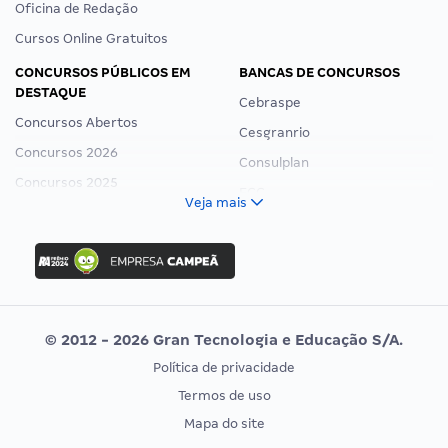
Oficina de Redação
Cursos Online Gratuitos
CONCURSOS PÚBLICOS EM
BANCAS DE CONCURSOS
DESTAQUE
Cebraspe
Concursos Abertos
Cesgranrio
Concursos 2026
Consulplan
Concursos 2025
FCC
Veja mais
Concurso Nacional Unificado
FGV
Concurso Ibama
Idecan
Concurso MPU
Selecon
Editais publicados
Uniase
© 2012 - 2026 Gran Tecnologia e Educação S/A.
Vunesp
Política de privacidade
CONCURSOS POR PROFISSÃO
EXAME DE ORDEM
Termos de uso
Concursos Administrativos
OAB
Mapa do site
Concursos Educação
Prova OAB