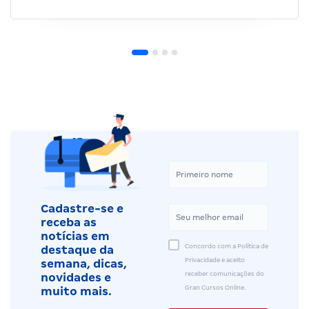
Cadastre-se e
receba as
notícias em
Concordo com a Política de
destaque da
Privacidade e aceito
semana, dicas,
receber comunicações do
novidades e
Gran Cursos Online.
muito mais.