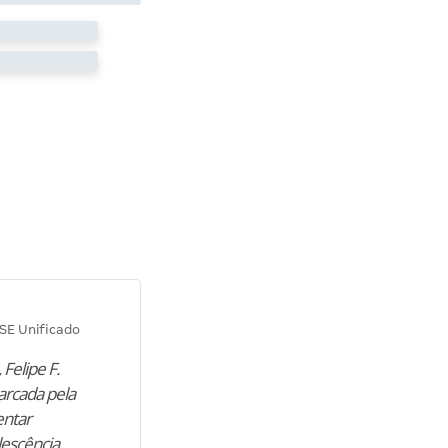
Diana M.
SE Unificado
Concurso SEPLAG CE
 Felipe F.
“Natural de Juazeiro do Norte (CE),
arcada pela
M. encontrou nos estudos o cami
entar
para construir uma nova fase da vi
lescência,
profissional. Após…”