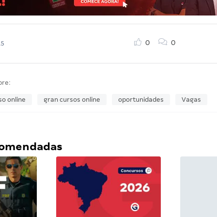
0
0
15
bre:
so online
gran cursos online
oportunidades
Vagas
ecomendadas