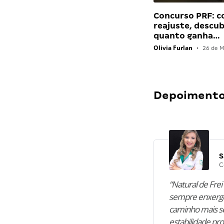
Concurso PRF: 
reajuste, descu
quanto ganha…
Olivia Furlan
•
26 de M
Depoimentos
S
C
“Natural de Frei 
sempre enxergo
caminho mais se
estabilidade pro