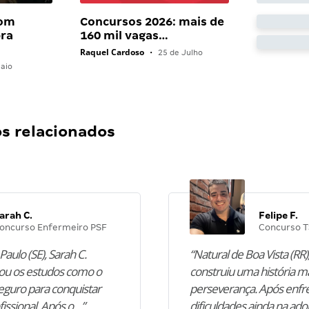
com
Concursos 2026: mais de
bra
160 mil vagas…
Raquel Cardoso
•
25 de Julho
aio
 relacionados
arah C.
Felipe F.
oncurso Enfermeiro PSF
Concurso T
Paulo (SE), Sarah C.
“Natural de Boa Vista (RR),
u os estudos como o
construiu uma história m
guro para conquistar
perseverança. Após enfr
fissional. Após o…”
dificuldades ainda na ado