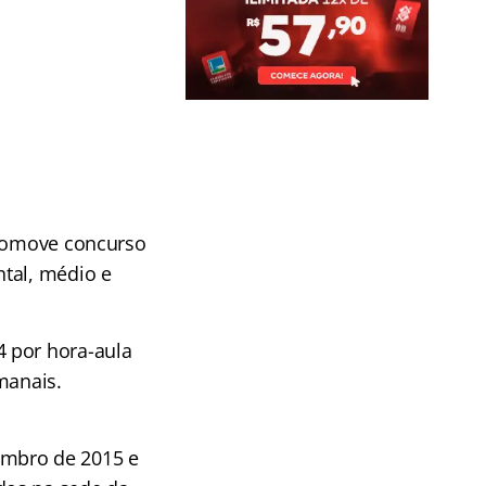
promove concurso
ntal, médio e
4 por hora-aula
manais.
embro de 2015 e