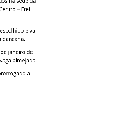
dos na sede da
Centro – Frei
escolhido e vai
a bancária.
 de janeiro de
 vaga almejada.
prorrogado a