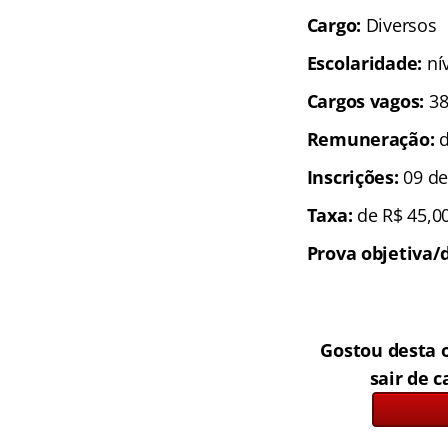
Cargo:
Diversos
Escolaridade:
nív
Cargos vagos:
3
Remuneração:
d
Inscrições:
09 d
Taxa:
de R$ 45,00
Prova objetiva/d
Gostou desta 
sair de c