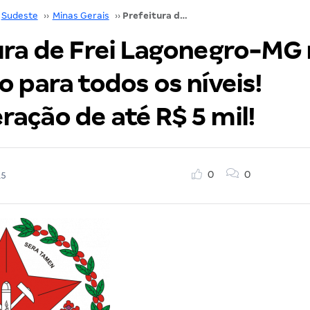
Sudeste
››
Minas Gerais
››
Prefeitura de Frei Lagonegro-MG realiza concurso para todos os níveis! Remuneração de até R$ 5 mil!
ura de Frei Lagonegro-MG 
 para todos os níveis!
ação de até R$ 5 mil!
0
0
15