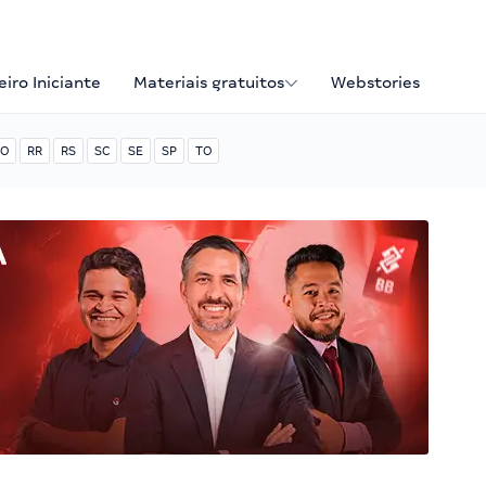
iro Iniciante
Materiais gratuitos
Webstories
O
RR
RS
SC
SE
SP
TO