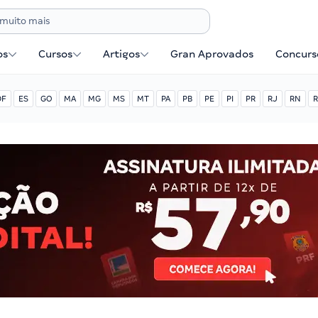
os
Cursos
Artigos
Gran Aprovados
Concurse
DF
ES
GO
MA
MG
MS
MT
PA
PB
PE
PI
PR
RJ
RN
R