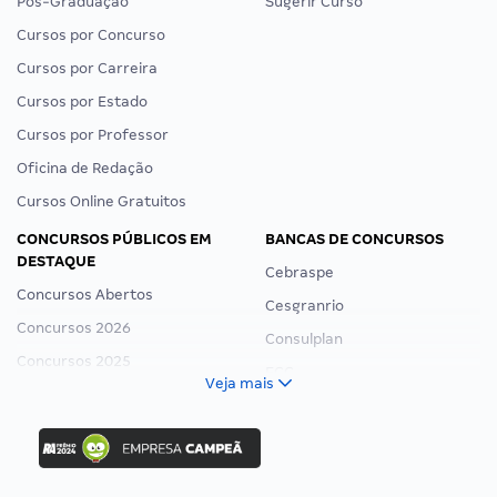
Pós-Graduação
Sugerir Curso
Cursos por Concurso
Cursos por Carreira
Cursos por Estado
Cursos por Professor
Oficina de Redação
Cursos Online Gratuitos
CONCURSOS PÚBLICOS EM
BANCAS DE CONCURSOS
DESTAQUE
Cebraspe
Concursos Abertos
Cesgranrio
Concursos 2026
Consulplan
Concursos 2025
FCC
Veja mais
Concurso Nacional Unificado
FGV
Concurso Ibama
Idecan
Concurso MPU
Selecon
Editais publicados