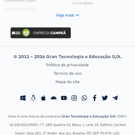
Concursos 2026
Consulplan
Concursos 2025
FCC
Veja mais
Concurso Nacional Unificado
FGV
Concurso Ibama
Idecan
Concurso MPU
Selecon
Editais publicados
Uniase
© 2012 - 2026 Gran Tecnologia e Educação S/A.
Vunesp
Política de privacidade
CONCURSOS POR PROFISSÃO
EXAME DE ORDEM
Termos de uso
Concursos Administrativos
OAB
Mapa do site
Concursos Educação
Prova OAB
Concursos Fiscais
Calendário OAB
Concursos Jurídicos
Questões OAB
Concursos Militares
Recursos OAB
Gran é uma marca da empresa
Gran Tecnologia e Educação S/A
, CNPJ:
Concursos Policiais
Exame de Ordem
18.260.822/0001-77, SBS Quadra 02, Bloco J, Lote 10, Edifício Carlton
Concursos Saúde
Tower, Sala 201, 2º Andar, Asa Sul, Brasília-DF, CEP 70.070-120.