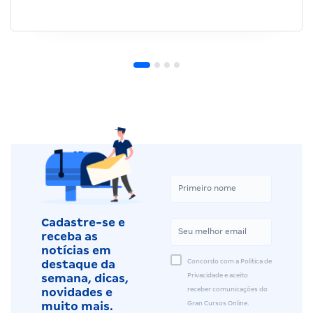
Cadastre-se e
receba as
notícias em
Concordo com a Política de
destaque da
Privacidade e aceito
semana, dicas,
receber comunicações do
novidades e
Gran Cursos Online.
muito mais.