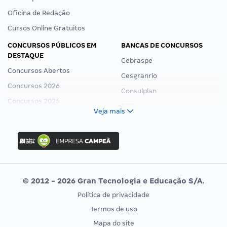
Oficina de Redação
Cursos Online Gratuitos
CONCURSOS PÚBLICOS EM
BANCAS DE CONCURSOS
DESTAQUE
Cebraspe
Concursos Abertos
Cesgranrio
Concursos 2026
Consulplan
Concursos 2025
FCC
Veja mais
Concurso Nacional Unificado
FGV
Concurso Ibama
Idecan
Concurso MPU
Selecon
Editais publicados
Uniase
© 2012 - 2026 Gran Tecnologia e Educação S/A.
Vunesp
Política de privacidade
CONCURSOS POR PROFISSÃO
EXAME DE ORDEM
Termos de uso
Concursos Administrativos
OAB
Mapa do site