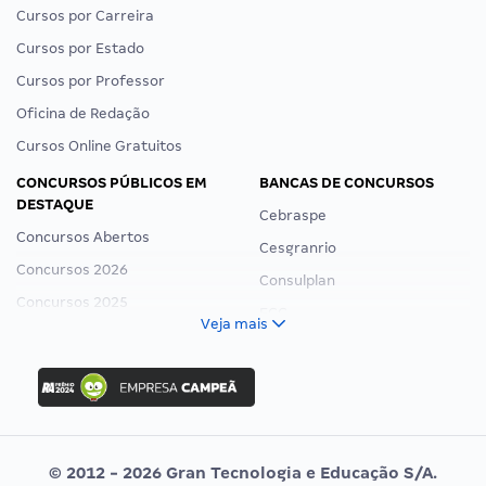
Cursos por Carreira
Cursos por Estado
Cursos por Professor
Oficina de Redação
Cursos Online Gratuitos
CONCURSOS PÚBLICOS EM
BANCAS DE CONCURSOS
DESTAQUE
Cebraspe
Concursos Abertos
Cesgranrio
Concursos 2026
Consulplan
Concursos 2025
FCC
Veja mais
Concurso Nacional Unificado
FGV
Concurso Ibama
Idecan
Concurso MPU
Selecon
Editais publicados
Uniase
© 2012 - 2026 Gran Tecnologia e Educação S/A.
Vunesp